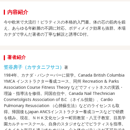
内容紹介
今や欧米で大流行！ピラティスの本格的入門書。体の芯の筋肉を鍛
え、あらゆる年齢層の不調に対応。ボディメイク効果も抜群。本場
カナダで学んだ著者の丁寧な解説と誘導CD付。
著者紹介
笠谷房子（カサタニフサコ）
著
1984年、カナダ・バンクーバーに留学。Canada British Columbia
YMCA インストラクター養成コース、同州 Recreation & Parks
Association Course Fitness Theory などでフィットネスの実践・
理論・指導法を修得。同国在住中、Canada Nail Thechnician
Cosmetolgists Association of B.C （ネイル技能）、Cardio
Pulmonary Resusciation （心肺蘇生法）などのライセンスも取
得。帰国後もJapan ANCSインストラクター養成コースなどで研鑽
を積み、現在、ＮＨＫ文化センター町田教室・八王子教室、目黒学
園カルチャースクール、自身のスタジオなどでピラティスを指導。
イキイキと毎日を過ごすためには、心と体のバランスが不可欠であ