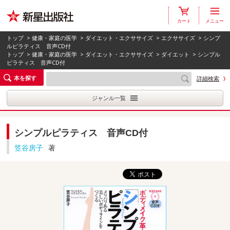
カート
メニュー
トップ
>
健康・家庭の医学
>
ダイエット・エクササイズ
>
エクササイズ
> シンプ
ルピラティス 音声CD付
トップ
>
健康・家庭の医学
>
ダイエット・エクササイズ
>
ダイエット
> シンプル
ピラティス 音声CD付
本を探す
詳細検索
ジャンル一覧
シンプルピラティス 音声CD付
笠谷房子
著