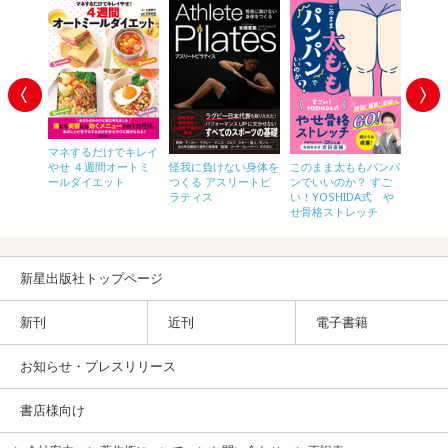
マネするだけでキレイ
やせる
やせ ４週間オートミ
怪我に負けない身体を
このまま太ももパンパ
も 骨は
ん
ールダイエット
つくる アスリートピ
ンでいいのか？ すご
粗鬆症
ラティス
い！YOSHIDA式 や
のつくり
せ骨格ストレッチ
新星出版社トップページ
新刊
近刊
電子書籍
お知らせ・プレスリリース
書店様向け