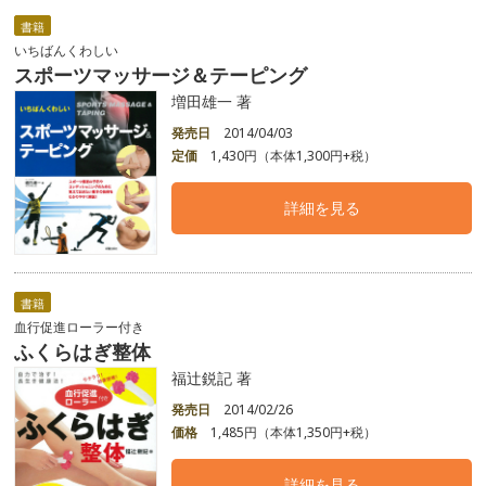
書籍
いちばんくわしい
スポーツマッサージ＆テーピング
増田雄一 著
発売日
2014/04/03
定価
1,430円（本体1,300円+税）
詳細を見る
書籍
血行促進ローラー付き
ふくらはぎ整体
福辻鋭記 著
発売日
2014/02/26
価格
1,485円（本体1,350円+税）
詳細を見る