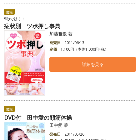
書籍
5秒で効く！
症状別 ツボ押し事典
加藤雅俊 著
発売日
2011/06/13
定価
1,100円（本体1,000円+税）
詳細を見る
書籍
DVD付 田中愛の顔筋体操
田中愛 著
発売日
2011/05/26