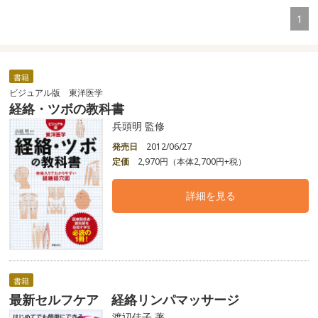
1
書籍
ビジュアル版 東洋医学
経絡・ツボの教科書
兵頭明 監修
発売日
2012/06/27
定価
2,970円（本体2,700円+税）
詳細を見る
書籍
最新セルフケア 経絡リンパマッサージ
渡辺佳子 著