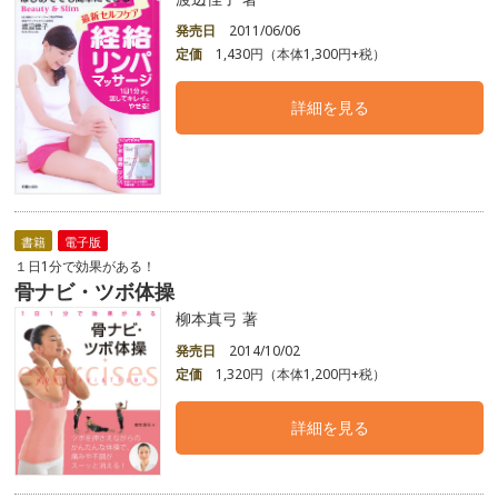
発売日
2011/06/06
定価
1,430円（本体1,300円+税）
詳細を見る
書籍
電子版
１日1分で効果がある！
骨ナビ・ツボ体操
柳本真弓 著
発売日
2014/10/02
定価
1,320円（本体1,200円+税）
詳細を見る