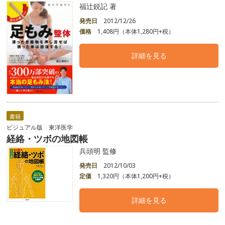
福辻鋭記 著
発売日
2012/12/26
価格
1,408円（本体1,280円+税）
詳細を見る
書籍
ビジュアル版 東洋医学
経絡・ツボの地図帳
兵頭明 監修
発売日
2012/10/03
定価
1,320円（本体1,200円+税）
詳細を見る