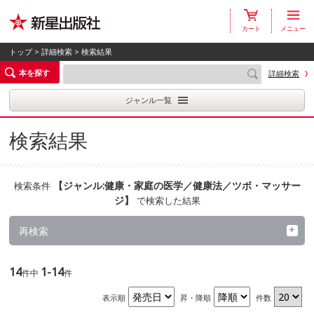
カート
メニュー
トップ
>
詳細検索
> 検索結果
本を探す
詳細検索
ジャンル一覧
検索結果
【
ジャンル:健康・家庭の医学／健康法／ツボ・マッサー
検索条件
ジ
】
で検索した結果
再検索
14
1-14
件中
件
表示順
昇・降順
件数