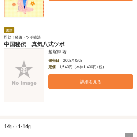
書籍
即効！経絡・ツボ療法
中国秘伝 真気八式ツボ
趙耀輝 著
発売日
2003/10/03
定価
1,540円（本体1,400円+税）
詳細を見る
14
1-14
件中
件