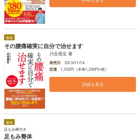
書籍
その腰痛確実に自分で治せます
川合晃生 著
発売日
2013/11/14
定価
1,320円（本体1,200円+税）
詳細を見る
書籍
足もみ棒付き
足もみ整体