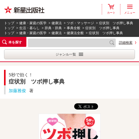
カート
メニュー
トップ
>
健康・家庭の医学
>
健康法
>
ツボ・マッサージ
> 症状別 ツボ押し事典
トップ
>
生活・暮らし
>
辞典・辞典
>
事典全般
> 症状別 ツボ押し事典
トップ
>
健康・家庭の医学
>
健康法
>
健康法全般
> 症状別 ツボ押し事典
本を探す
詳細検索
ジャンル一覧
5秒で効く！
症状別 ツボ押し事典
加藤雅俊
著