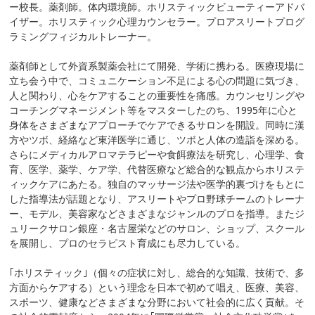
ー校長。薬剤師。体内環境師。ホリスティックビューティーアドバ
イザー。ホリスティック心理カウンセラー。プロアスリートプログ
ラミングフィジカルトレーナー。
薬剤師として外資系製薬会社にて開発、学術に携わる。医療現場に
立ち会う中で、コミュニケーション不足による心の問題に気づき、
人と関わり、心をケアすることの重要性を痛感。カウンセリングや
コーチングマネージメント等をマスターしたのち、1995年に心と
身体をさまざまなアプローチでケアできるサロンを開設。同時に漢
方やツボ、経絡など東洋医学に通じ、ツボと人体の造詣を深める。
さらにメディカルアロマテラピーや食餌療法を研究し、心理学、食
育、医学、薬学、ケア学、代替医療など総合的な観点からホリステ
ィックケアにあたる。独自のマッサージ法や医学的裏づけをもとに
した指導法が話題となり、アスリートやプロ野球チームのトレーナ
ー、モデル、美容家などさまざまなジャンルのプロを指導。またジ
ュリークサロン銀座・名古屋栄などのサロン、ショップ、スクール
を展開し、プロのセラピスト育成にも尽力している。
｢ホリスティック｣（個々の症状に対し、総合的な知識、技術で、多
方面からケアする）という理念を日本で初めて唱え、医療、美容、
スポーツ、健康などさまざまな分野において社会的に広く貢献。そ