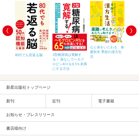
心と体をいたわる 春
夏秋冬 季節の漢方生
「空腹
2型糖尿病は寛解す
超少食
80代でも若返る脳
活
気を治
る！ 薬なしでヘモグ
の時間
ロビンA1cを6.5％未満
す！
にする方法
新星出版社トップページ
新刊
近刊
電子書籍
お知らせ・プレスリリース
書店様向け