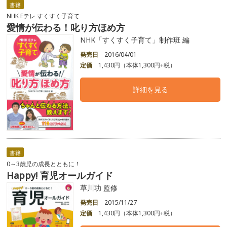
書籍
NHK Eテレ すくすく子育て
愛情が伝わる！叱り方ほめ方
NHK「すくすく子育て」制作班 編
発売日
2016/04/01
定価
1,430円（本体1,300円+税）
詳細を見る
書籍
0～3歳児の成長とともに！
Happy! 育児オールガイド
草川功 監修
発売日
2015/11/27
定価
1,430円（本体1,300円+税）