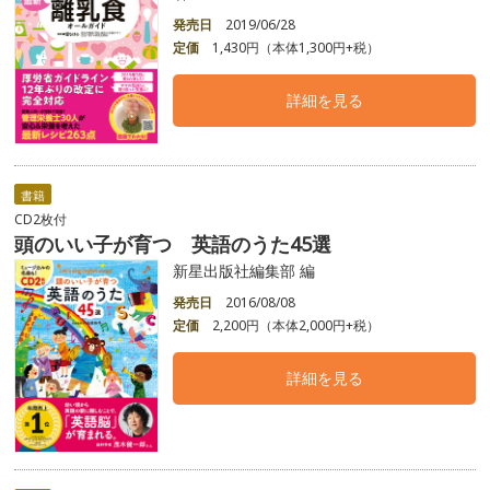
発売日
2019/06/28
定価
1,430円（本体1,300円+税）
詳細を見る
書籍
CD2枚付
頭のいい子が育つ 英語のうた45選
新星出版社編集部 編
発売日
2016/08/08
定価
2,200円（本体2,000円+税）
詳細を見る