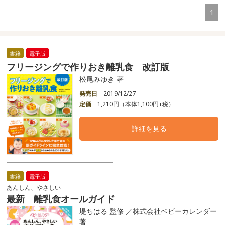
1
書籍
電子版
フリージングで作りおき離乳食 改訂版
松尾みゆき 著
発売日
2019/12/27
定価
1,210円（本体1,100円+税）
詳細を見る
書籍
電子版
あんしん、やさしい
最新 離乳食オールガイド
堤ちはる 監修 ／株式会社ベビーカレンダー
著