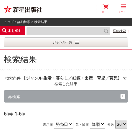
カート
メニュー
トップ
>
詳細検索
> 検索結果
本を探す
詳細検索
ジャンル一覧
検索結果
【
ジャンル:生活・暮らし／妊娠・出産・育児／育児
】
検索条件
で
検索した結果
再検索
6
1-6
件中
件
表示順
昇・降順
件数