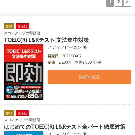
1
2
>
書籍
電子版
スコアアップの即効薬
TOEIC(R) L&Rテスト 文法集中対策
メディアビーコン 著
発売日
2023/03/07
定価
2,200円（本体2,000円+税）
詳細を見る
書籍
電子版
スコアアップの即効薬
はじめてのTOEIC(R) L&Rテスト全パート徹底対策
メディアビーコン 著