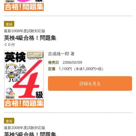
書籍
最新2006年度試験対応版
英検4級合格！問題集
ＣＤ付
吉成雄一郎 著
発売日
2006/03/09
定価
1,100円（本体1,000円+税）
詳細を見る
書籍
最新2006年度試験対応版
英検5級合格！問題集