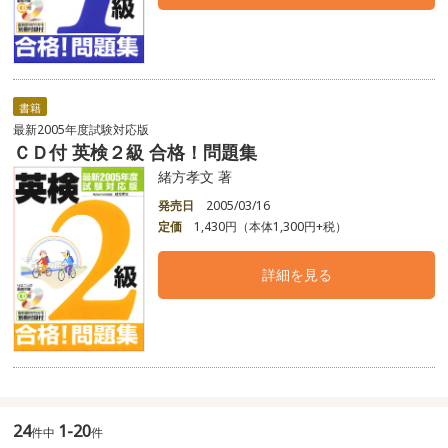
書籍
最新2005年度試験対応版
ＣＤ付 英検２級 合格！問題集
緒方孝文 著
発売日
2005/03/16
定価
1,430円（本体1,300円+税）
詳細を見る
24
1-20
件中
件