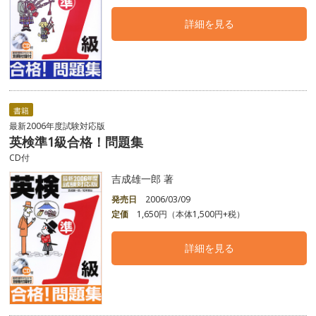
詳細を見る
書籍
最新2006年度試験対応版
英検準1級合格！問題集
CD付
吉成雄一郎 著
発売日
2006/03/09
定価
1,650円（本体1,500円+税）
詳細を見る