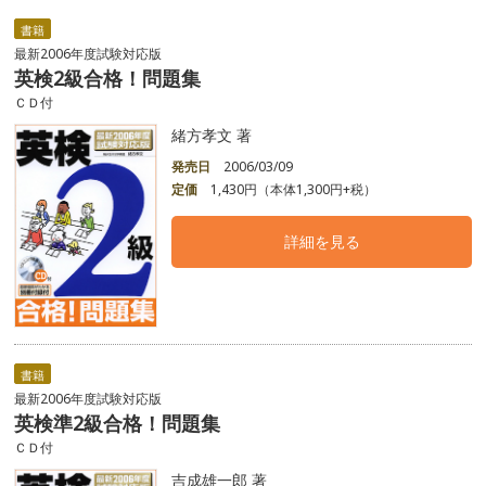
書籍
最新2006年度試験対応版
英検2級合格！問題集
ＣＤ付
緒方孝文 著
発売日
2006/03/09
定価
1,430円（本体1,300円+税）
詳細を見る
書籍
最新2006年度試験対応版
英検準2級合格！問題集
ＣＤ付
吉成雄一郎 著