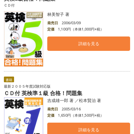
ＣＤ付
林美智子 著
発売日
2006/03/09
定価
1,100円（本体1,000円+税）
詳細を見る
書籍
最新２００５年度試験対応版
ＣＤ付 英検準１級 合格！問題集
吉成雄一郎 著 ／松本賢治 著
発売日
2005/03/16
定価
1,650円（本体1,500円+税）
詳細を見る