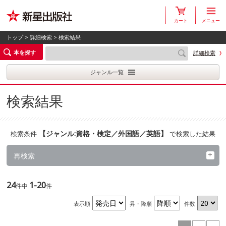
カート
メニュー
トップ
>
詳細検索
> 検索結果
本を探す
詳細検索
ジャンル一覧
検索結果
【
ジャンル:資格・検定／外国語／英語
】
検索条件
で検索した結果
再検索
24
1-20
件中
件
表示順
昇・降順
件数