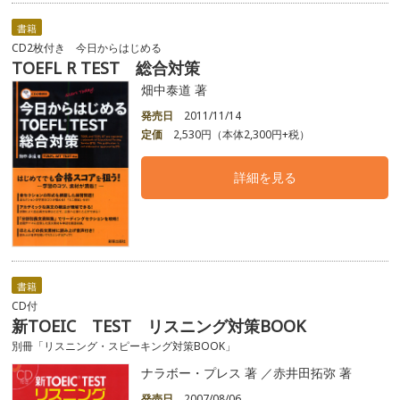
書籍
CD2枚付き 今日からはじめる
TOEFL R TEST 総合対策
畑中泰道 著
発売日
2011/11/14
定価
2,530円（本体2,300円+税）
詳細を見る
書籍
CD付
新TOEIC TEST リスニング対策BOOK
別冊「リスニング・スピーキング対策BOOK」
ナラボー・プレス 著 ／赤井田拓弥 著
発売日
2007/08/06