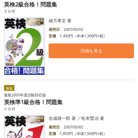
英検2級合格！問題集
ＣＤ付
緒方孝文 著
発売日
2007/03/02
定価
1,430円（本体1,300円+税）
詳細を見る
書籍
最新2007年度試験対応版
英検準1級合格！問題集
ＣＤ付
吉成雄一郎 著 ／松本賢治 著
発売日
2007/03/02
定価
1,650円（本体1,500円+税）