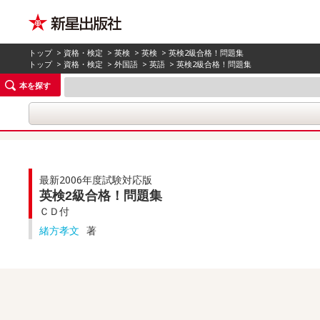
トップ
>
資格・検定
>
英検
>
英検
> 英検2級合格！問題集
トップ
>
資格・検定
>
外国語
>
英語
> 英検2級合格！問題集
本を探す
最新2006年度試験対応版
英検2級合格！問題集
ＣＤ付
緒方孝文
著