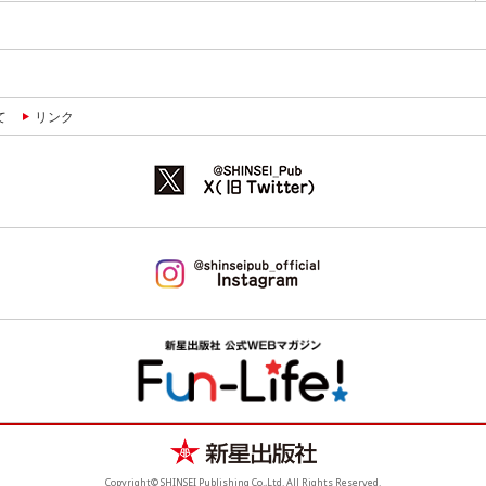
て
リンク
Copyright© SHINSEI Publishing Co.,Ltd. All Rights Reserved.