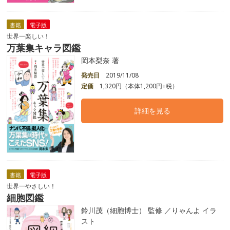
書籍
電子版
世界一楽しい！
万葉集キャラ図鑑
岡本梨奈 著
発売日
2019/11/08
定価
1,320円（本体1,200円+税）
詳細を見る
書籍
電子版
世界一やさしい！
細胞図鑑
鈴川茂（細胞博士） 監修 ／りゃんよ イラ
スト