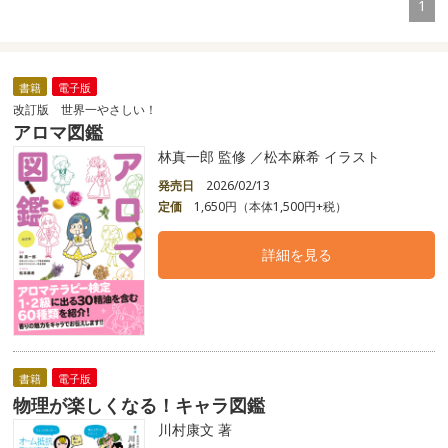
1
書籍
電子版
改訂版 世界一やさしい！
アロマ図鑑
林真一郎 監修 ／松本麻希 イラスト
発売日
2026/02/13
定価
1,650円（本体1,500円+税）
詳細を見る
書籍
電子版
物理が楽しくなる！キャラ図鑑
川村康文 著