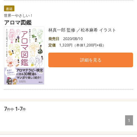
書籍
世界一やさしい！
アロマ図鑑
林真一郎 監修 ／松本麻希 イラスト
発売日
2020/08/10
定価
1,320円（本体1,200円+税）
詳細を見る
7
1-7
件中
件
1