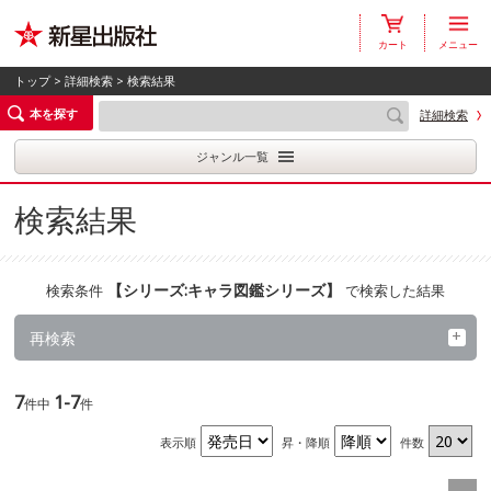
カート
メニュー
トップ
>
詳細検索
> 検索結果
本を探す
詳細検索
ジャンル一覧
検索結果
【
シリーズ:キャラ図鑑シリーズ
】
検索条件
で検索した結果
再検索
7
1-7
件中
件
表示順
昇・降順
件数