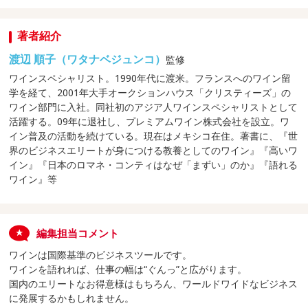
著者紹介
渡辺 順子（ワタナベジュンコ）
監修
ワインスペシャリスト。1990年代に渡米。フランスへのワイン留
学を経て、2001年大手オークションハウス「クリスティーズ」の
ワイン部門に入社。同社初のアジア人ワインスペシャリストとして
活躍する。09年に退社し、プレミアムワイン株式会社を設立。ワ
イン普及の活動を続けている。現在はメキシコ在住。著書に、『世
界のビジネスエリートが身につける教養としてのワイン』『高いワ
イン』『日本のロマネ・コンティはなぜ「まずい」のか』『語れる
ワイン』等
編集担当コメント
ワインは国際基準のビジネスツールです。
ワインを語れれば、仕事の幅は“ぐんっ”と広がります。
国内のエリートなお得意様はもちろん、ワールドワイドなビジネス
に発展するかもしれません。