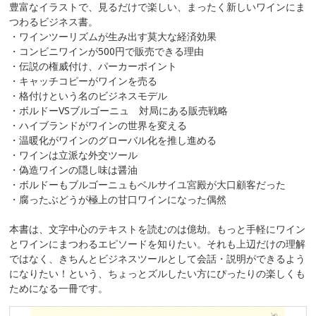
豊富なイラストで、見るだけで楽しい、まったく新しいワインにま
つわるビジネス書。
・ワインツーリズムが生み出す莫大な経済効果
・コンビニワインが500円で販売できる理由
・伝説の権威付け、パーカーポイント
・キャッチコピーがワインを売る
・格付けという名のビジネスモデル
・ボルドーVSブルゴーニュ 対局にある販売戦略
・ハイブランドがワインの世界を変える
・温暖化がワインのグローバル化を推し進める
・ワインは立派な外交ツール
・偽造ワインの隠し味は醤油
・ボルドーもブルゴーニュもベルサイユ宮殿が大口顧客だった
・腐ったぶどうが極上の甘口ワインになった偶然
本書は、文字中心のテキストを読むのは億劫。もっと手軽にワイン
とワインにまつわるエピソードを知りたい。それも上辺だけの理解
ではなく、きちんとビジネスツールとして会話・説明ができるよう
になりたい！という、ちょっとズルしたい方にぴったりの楽しくも
ためになる一冊です。