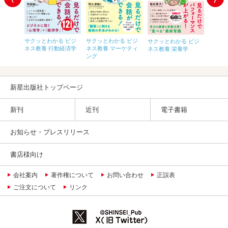
 ビジ
サクッとわかる ビジ
サクッとわかる ビジ
サクッとわかる ビジ
サクッ
ばんわ
ネス教養 行動経済学
ネス教養 マーケティ
ネス教養 栄養学
ス教養
ング
ル
新星出版社トップページ
新刊
近刊
電子書籍
お知らせ・プレスリリース
書店様向け
会社案内
著作権について
お問い合わせ
正誤表
ご注文について
リンク