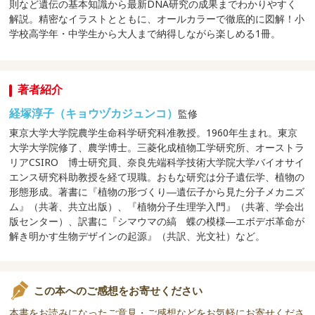
則など遺伝の基本知識から最新DNA研究の成果までわかりやすく
解説。精密なイラストとともに、オールカラーで徹底的に図解！小
学校高学年・中学生から大人まで納得しながら楽しめる1冊。
著者紹介
経塚淳子（キョウヅカジュンコ）
監修
東京大学大学院農学生命科学研究科准教授。1960年生まれ。東京
大学大学院修了、農学博士。三菱化成植物工学研究所、オーストラ
リアCSIRO 博士研究員、奈良先端科学技術大学院大学バイオサイ
エンス研究科助教授を経て現職。おもな研究は分子遺伝学、植物の
形態形成。著書に『植物の形づくり―遺伝子から見た分子メカニズ
ム』（共著、共立出版）、『植物分子生理学入門』（共著、学会出
版センター）、訳書に『シマウマの縞 蝶の模様―エボデボ革命が
解き明かす生物デザインの起源』（共訳、光文社）など。
この本へのご感想をお寄せください
本書をお読みになったご意見・ご感想などをお気軽にお寄せくださ