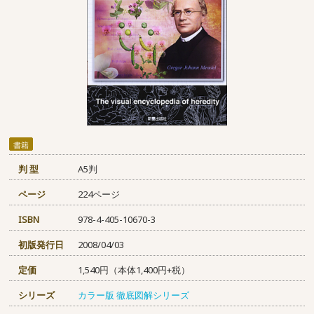
書籍
判 型
A5判
ページ
224ページ
ISBN
978-4-405-10670-3
初版発行日
2008/04/03
定価
1,540円（本体1,400円+税）
シリーズ
カラー版 徹底図解シリーズ