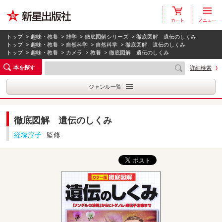
カート
メニュー
トップ
>
趣味・教養
>
雑学
>
徹底図解シリーズ
> 徹底図解 遺伝のしくみ
トップ
>
趣味・教養
>
自然科学
>
自然科学
> 徹底図解 遺伝のしくみ
トップ
>
趣味・教養
>
カメラ
>
教養
> 徹底図解 遺伝のしくみ
本を探す
詳細検索
ジャンル一覧
徹底図解 遺伝のしくみ
経塚淳子
監修