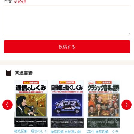
本文
※必須
投稿する
関連書籍
徹底図解 通信のしく
徹底図
徹底図解 自動車の動
CD付 徹底図解 クラ
ソコンの