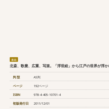
書籍
北斎、歌麿、広重、写楽。「浮世絵」から江戸の世界が浮かび
判 型
A5判
ページ
192ページ
ISBN
978-4-405-10701-4
初版発行日
2011/12/01