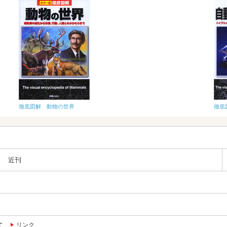
徹底図解 動物の世界
徹底
近刊
て
リンク