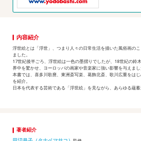
内容紹介
浮世絵とは「浮世」、つまり人々の日常生活を描いた風俗画のこ
ました。
17世紀後半ごろ、浮世絵は一色の墨摺りでしたが、18世紀の
界中を驚かせ、ヨーロッパの画家や音楽家に強い影響を与えまし
本書では、喜多川歌麿、東洲斎写楽、葛飾北斎、歌川広重をはじ
を紹介。
日本を代表する芸術である「浮世絵」を見ながら、あらゆる蘊蓄
著者紹介
田辺昌子（タナベマサコ）
監修