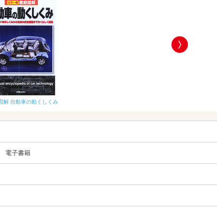
図解 自動車の動くしくみ
CD付 徹底図解
電子書籍