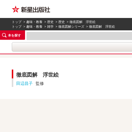
トップ
>
趣味・教養
>
歴史
>
歴史
> 徹底図解 浮世絵
トップ
>
趣味・教養
>
雑学
>
徹底図解シリーズ
> 徹底図解 浮世絵
本を探す
徹底図解 浮世絵
田辺昌子
監修