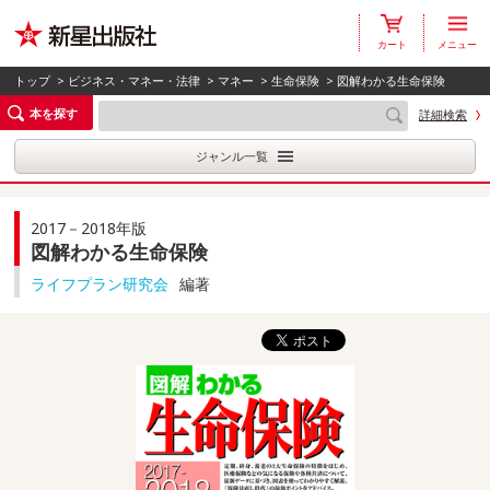
カート
メニュー
トップ
>
ビジネス・マネー・法律
>
マネー
>
生命保険
> 図解わかる生命保険
本を探す
詳細検索
ジャンル一覧
2017－2018年版
図解わかる生命保険
ライフプラン研究会
編著