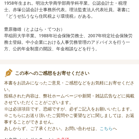
1958年生まれ。明治大学商学部商学科卒業。公認会計士・税理
士。赤塚公認会計士事務所代表。理法監査法人代表社員。著書に
『どうせ払うなら住民税より環境税』がある。
豊原徹雄（とよはら・てつお）
早稲田大学卒業。1988年社会保険労務士、2007年特定社会保険労
務士登録。中小企業における人事労務管理のアドバイスを行う一
方、公的年金制度の開設、年金相談などを行う。
この本へのご感想をお寄せください
本書をお読みになったご意見・ご感想などをお気軽にお寄せくださ
い。
投稿された内容は、弊社ホームページや新聞・雑誌広告などに掲載
させていただくことがございます。
※は必須項目です。恐縮ですが、必ずご記入をお願いいたします。
※こちらにお送り頂いたご質問やご要望などに関しましては、お返
事することができません。
あしからず、ご了承ください。お問い合わせは、
こちら
へ