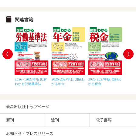
関連書籍
年版 図解
2026－2027年版 図解
2026-2027年版 図解わ
2026-2027年版 図解わ
2026
をやめる
わかる労働基準法
かる年金
かる税金
わかる
のすべて
きのす
新星出版社トップページ
新刊
近刊
電子書籍
お知らせ・プレスリリース