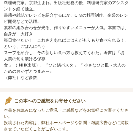
料理研究家。京都生まれ。出版社勤務の後、料理研究家のアシスタ
ントを経て独立。
書籍や雑誌でレシピを紹介するほか、C Mの料理制作、企業のレシ
ピ開発などで活躍。
素材の組み合わせが光る、作りやすいメニューが人気。本書では、
自身が「大好き！
毎日食べたい！ これさえあればごはんがもりもり食べられる！」
という、ごはんに合う
スープを紹介し、その新しい食べ方も教えてくれた。著書は『堤
人美の旬を漬ける保存
食 』（ NHK出版）、『ひと鍋パスタ 』『 小さなひと皿～大人の
ためのおかずとつまみ～』
（弊社）など多数。
この本へのご感想をお寄せください
本書をお読みになったご意見・ご感想などをお気軽にお寄せくださ
い。
投稿された内容は、弊社ホームページや新聞・雑誌広告などに掲載
させていただくことがございます。