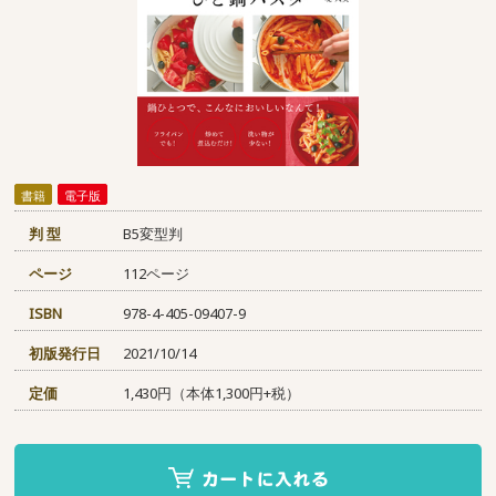
書籍
電子版
判 型
B5変型判
ページ
112ページ
ISBN
978-4-405-09407-9
初版発行日
2021/10/14
定価
1,430円（本体1,300円+税）