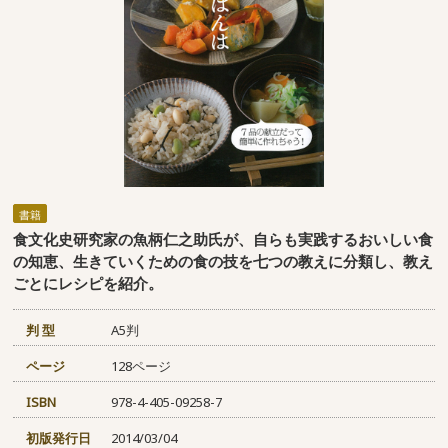
書籍
食文化史研究家の魚柄仁之助氏が、自らも実践するおいしい食
の知恵、生きていくための食の技を七つの教えに分類し、教え
ごとにレシピを紹介。
判 型
A5判
ページ
128ページ
ISBN
978-4-405-09258-7
初版発行日
2014/03/04