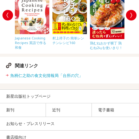
Japanese Cooking
村上祥子の 簡単レン
はスープ
もっと
Recipes 英語で作る
チンレシピ160
鶏むねおかず横丁 鶏
ればいい
とみそ
和食
むね2㎏を使いきり！
関連リンク
魚柄仁之助の食文化情報局「台所の穴」
新星出版社トップページ
新刊
近刊
電子書籍
お知らせ・プレスリリース
書店様向け