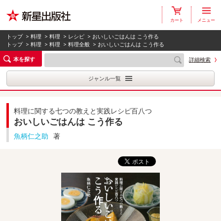
カート
メニュー
トップ
>
料理
>
料理
>
レシピ
> おいしいごはんは こう作る
トップ
>
料理
>
料理
>
料理全般
> おいしいごはんは こう作る
本を探す
詳細検索
ジャンル一覧
料理に関する七つの教えと実践レシピ百八つ
おいしいごはんは こう作る
魚柄仁之助
著