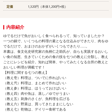
定価
1,320円（本体1,200円+税）
内容紹介
ゆでるだけで魚がおいしく食べられるって、知っていましたか？
一つの鍋で、いくつもの料理の素となる仕込みができたり、肉をゆ
でるだけで、おまけのおかずがいくつもできたり……。
本書は、食文化史研究家の魚柄仁之助氏が、自らも実践するおいし
い食の知恵、生きていくための食の技を七つの教えに分類し、教え
ごとにレシピを紹介。知れば簡単、やってみたくなる台所の教えと
おいしい料理が満載です！
【料理に関する七つの教え】
（教え壱）料理は、ついでに作ればいい
（教え弐）料理は、まとめて作ればいい
（教え参）料理は、ほうっておけばいい
（教え四）肉や魚は、蒸し／ゆでがうまい
（教え五）刺身のさくが、魚料理を広げる
（教え六）野菜は、買ってきたままにしない
（教え七）乾物は、デイリー食材である