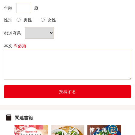
年齢
歳
性別
男性
女性
都道府県
本文
※必須
投稿する
関連書籍