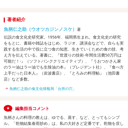
著者紹介
魚柄仁之助（ウオツカジンノスケ）
著
伝説の食文化史研究家。1956年、福岡県生まれ。食文化史の研究
をもとに、書籍や雑誌をはじめ、ラジオ、講演会などで、自らも実
践する生活の中で役に立つ食の知恵、生きていくための食の技、考
え方を伝えている。著書に、『世渡りの技術-年間生活費50万円は
可能だ！-』（ソフトバンククリエイティブ）、『うおつかさん家
のラー油はラー油でも生辣油の本』（プレジデント社）、『食べ方
上手だった日本人』（岩波書店）、『とろみの料理帖』（池田書
店）など多数。
魚柄仁之助の食文化情報局「台所の穴」
編集担当コメント
魚柄さんの料理の教えは、ゆでる、蒸す、など、とってもシンプ
ル。「乾物結集春雨炒め」は、私の大好きど定番です。乾物を戻し