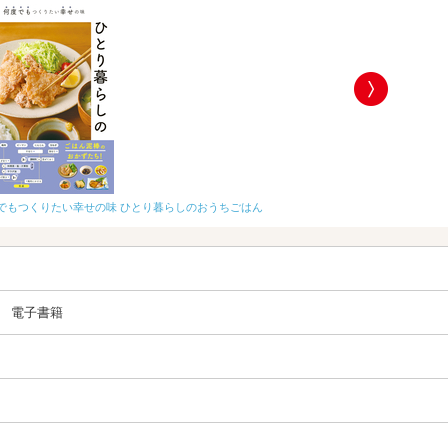
でもつくりたい幸せの味 ひとり暮らしのおうちごはん
極狭キッチンで絶
電子書籍