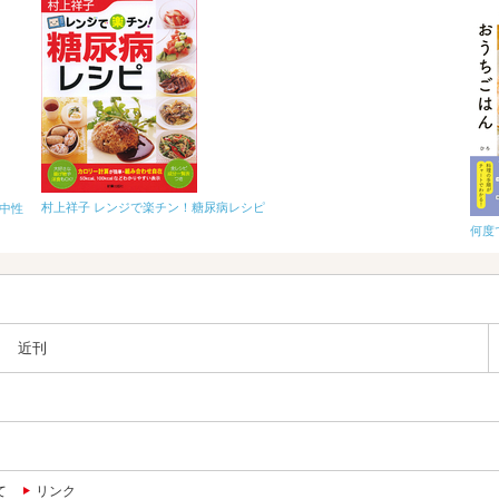
村上祥子 レンジで楽チン！糖尿病レシピ
、中性
何度
近刊
て
リンク