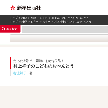
トップ
>
料理
>
料理
>
レシピ
> 村上祥子のこどものおべんとう
トップ
>
料理
>
お弁当
>
お弁当
> 村上祥子のこどものおべんとう
本を探す
たった3分で、同時におかず2品！
村上祥子のこどものおべんとう
村上祥子
著