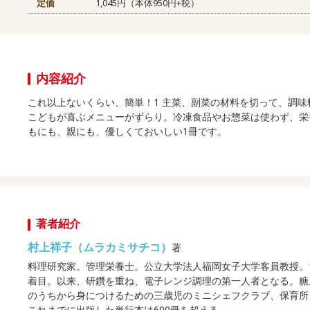
定価
1,045円（本体950円+税）
内容紹介
これ以上ないくらい、簡単！1 主菜、副菜の材料を切って、調味
こどもが喜ぶメニューがずらり。冷凍食品やお惣菜は使わず、栄
もにも、親にも、優しくておいしい1冊です。
著者紹介
村上祥子（ムラカミサチコ）
著
料理研究家。管理栄養士。公立大学法人福岡女子大学客員教授。
着目。以来、研鑽を重ね、電子レンジ調理の第一人者となる。糖
のうちから身につけるための三歳児のミニシェフクラブ、保育所
これまでに出版した単行本は600冊を超える。