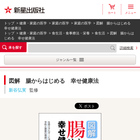
カート
メニュー
トップ
>
健康・家庭の医学
>
家庭の医学
>
家庭の医学
> 図解 腸からはじめる
幸せ健康法
トップ
>
健康・家庭の医学
>
食生活・食事療法・栄養
>
食生活
> 図解 腸からは
じめる 幸せ健康法
本を探す
詳細検索
ジャンル一覧
図解 腸からはじめる 幸せ健康法
新谷弘実
監修