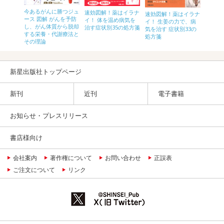
今あるがんに勝つジュ
速効図解！薬はイラナ
ない人の
悩み・
速効図解！薬はイラナ
ース 図解 がんを予防
イ！ 体を温め病気を
を専門
イ！ 生姜の力で、病
し、がん体質から脱却
治す症状別35の処方箋
決 耳
気を治す 症状別33の
する栄養・代謝療法と
処方箋
その理論
新星出版社トップページ
新刊
近刊
電子書籍
お知らせ・プレスリリース
書店様向け
会社案内
著作権について
お問い合わせ
正誤表
ご注文について
リンク