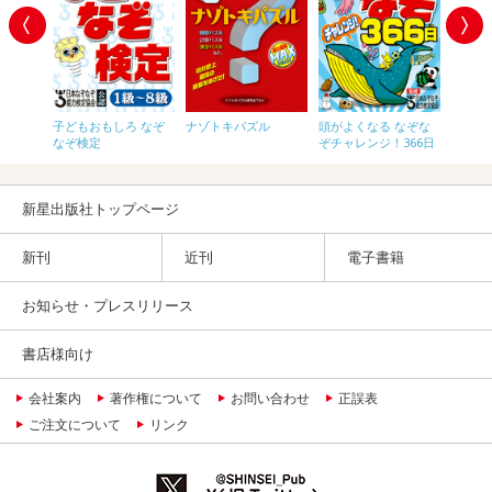
なぞな
子どもおもしろ なぞ
ナゾトキパズル
頭がよくなる なぞな
頭がよ
！小学校
なぞ検定
ぞチャレンジ！366日
ぞチャ
新星出版社トップページ
新刊
近刊
電子書籍
お知らせ・プレスリリース
書店様向け
会社案内
著作権について
お問い合わせ
正誤表
ご注文について
リンク