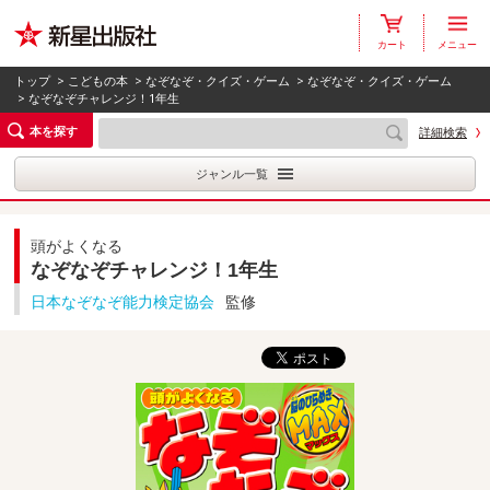
カート
メニュー
トップ
>
こどもの本
>
なぞなぞ・クイズ・ゲーム
>
なぞなぞ・クイズ・ゲーム
> なぞなぞチャレンジ！1年生
本を探す
詳細検索
ジャンル一覧
頭がよくなる
なぞなぞチャレンジ！1年生
日本なぞなぞ能力検定協会
監修