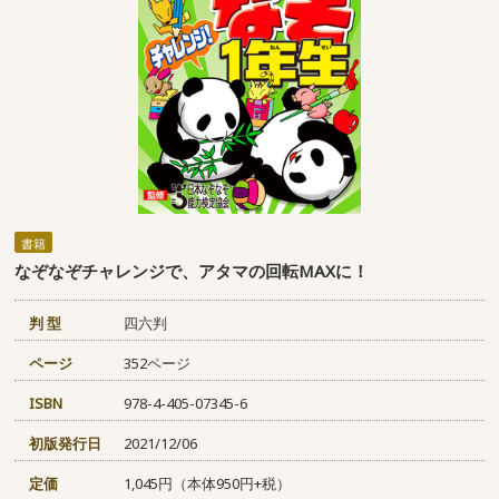
書籍
なぞなぞチャレンジで、アタマの回転MAXに！
判 型
四六判
ページ
352ページ
ISBN
978-4-405-07345-6
初版発行日
2021/12/06
定価
1,045円（本体950円+税）