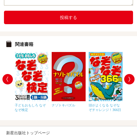
投稿する
関連書籍
なぞな
子どもおもしろ なぞ
ナゾトキパズル
頭がよくなる なぞな
頭がよ
！小学校
なぞ検定
ぞチャレンジ！366日
ぞチャ
えん・
新星出版社トップページ