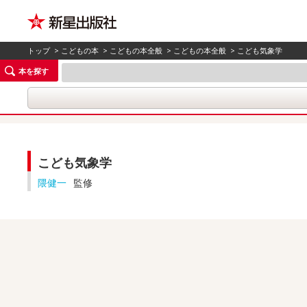
トップ
>
こどもの本
>
こどもの本全般
>
こどもの本全般
> こども気象学
本を探す
こども気象学
隈健一
監修