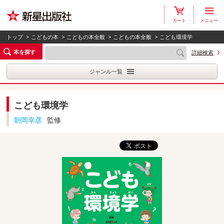
カート
メニュー
トップ
>
こどもの本
>
こどもの本全般
>
こどもの本全般
> こども環境学
本を探す
詳細検索
ジャンル一覧
こども環境学
朝岡幸彦
監修