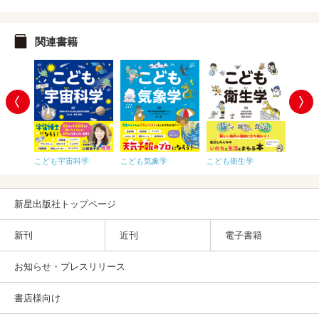
関連書籍
こども宇宙科学
こども気象学
こども衛生学
こども
新星出版社トップページ
新刊
近刊
電子書籍
お知らせ・プレスリリース
書店様向け