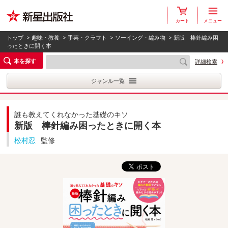
カート
メニュー
トップ
>
趣味・教養
>
手芸・クラフト
>
ソーイング・編み物
> 新版 棒針編み困
ったときに開く本
本を探す
詳細検索
ジャンル一覧
誰も教えてくれなかった基礎のキソ
新版 棒針編み困ったときに開く本
松村忍
監修