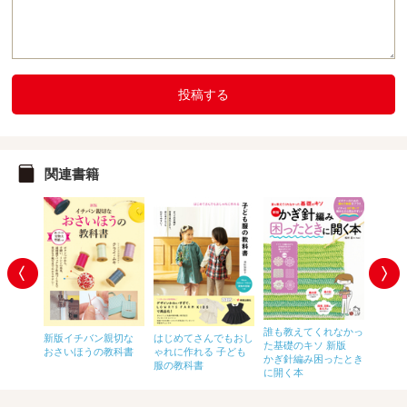
投稿する
関連書籍
わいい！
誰も教えてくれなかっ
新版イチバン親切な
はじめてさんでもおし
おうち
のリング
た基礎のキソ 新版
おさいほうの教科書
ゃれに作れる 子ども
カスタ
かぎ針編み困ったとき
服の教科書
に開く本