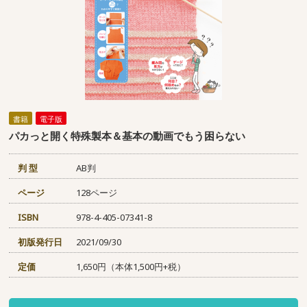
書籍
電子版
パカっと開く特殊製本＆基本の動画でもう困らない
判 型
AB判
ページ
128ページ
ISBN
978-4-405-07341-8
初版発行日
2021/09/30
定価
1,650円（本体1,500円+税）