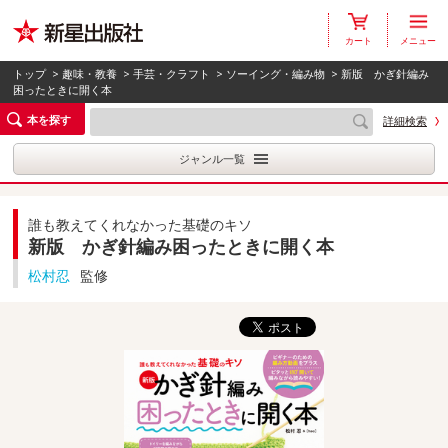
カート
メニュー
トップ
>
趣味・教養
>
手芸・クラフト
>
ソーイング・編み物
> 新版 かぎ針編み
困ったときに開く本
本を探す
詳細検索
ジャンル一覧
誰も教えてくれなかった基礎のキソ
新版 かぎ針編み困ったときに開く本
松村忍
監修