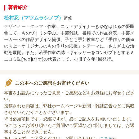
著者紹介
松村忍（マツムラシノブ）
監修
デザイナー・クラフト作家。ニットデザイナーきゆなはれるの夢民
舎にて、ものづくりを学ぶ。手芸雑誌、書籍での作品発表、手芸メ
ーカーへの作品デザイン提供、子ども手芸教室など「手作りの価値
の向上・オリジナルのもの作りの応援」をテーマに、さまざまな活
動を展開。また、若手作家の誌上ギャラリーをコンセプトとするミ
ニコミ誌[hao](ハオ)の代表として、小冊子を年1回発行。
この本へのご感想をお寄せください
本書をお読みになったご意見・ご感想などをお気軽にお寄せくださ
い。
投稿された内容は、弊社ホームページや新聞・雑誌広告などに掲載
させていただくことがございます。
※は必須項目です。恐縮ですが、必ずご記入をお願いいたします。
※こちらにお送り頂いたご質問やご要望などに関しましては、お返
事することができません。
あしからず、ご了承ください。お問い合わせは、
こちら
へ