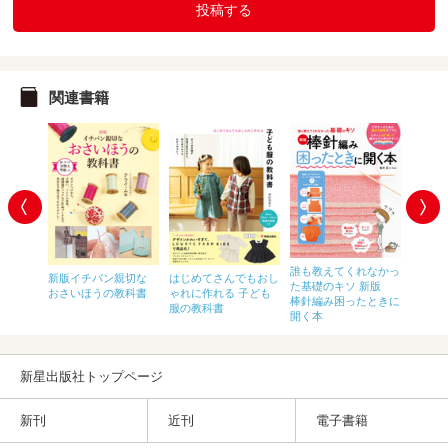
投稿する
関連書籍
わいい！
誰も教えてくれなかっ
新版イチバン親切な
はじめてさんでもおし
おうち
のリング
た基礎のキソ 新版
おさいほうの教科書
ゃれに作れる 子ども
カスタ
棒針編み困ったときに
服の教科書
開く本
新星出版社トップページ
新刊
近刊
電子書籍