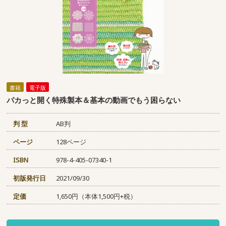
書籍
電子版
パカっと開く特殊製本＆基本の動画でもう困らない
判 型
AB判
ページ
128ページ
ISBN
978-4-405-07340-1
初版発行日
2021/09/30
定価
1,650円（本体1,500円+税）