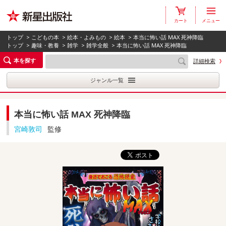
カート
メニュー
トップ
>
こどもの本
>
絵本・よみもの
>
絵本
> 本当に怖い話 MAX 死神降臨
トップ
>
趣味・教養
>
雑学
>
雑学全般
> 本当に怖い話 MAX 死神降臨
本を探す
詳細検索
ジャンル一覧
本当に怖い話 MAX 死神降臨
宮崎敦司
監修