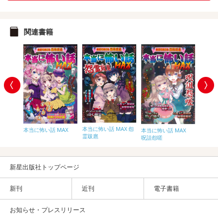
関連書籍
MAX∞
本当に怖い話 MAX 怨
本当に怖
本当に怖い話 MAX
本当に怖い話 MAX
霊跋扈
叫学園
呪詛怨嗟
新星出版社トップページ
新刊
近刊
電子書籍
お知らせ・プレスリリース