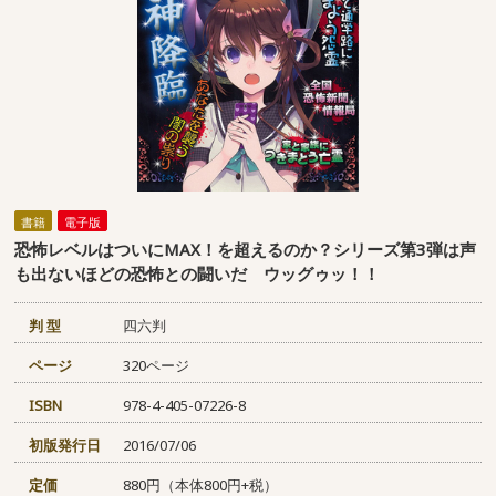
書籍
電子版
恐怖レベルはついにMAX！を超えるのか？シリーズ第3弾は声
も出ないほどの恐怖との闘いだ ウッグゥッ！！
判 型
四六判
ページ
320ページ
ISBN
978-4-405-07226-8
初版発行日
2016/07/06
定価
880円（本体800円+税）