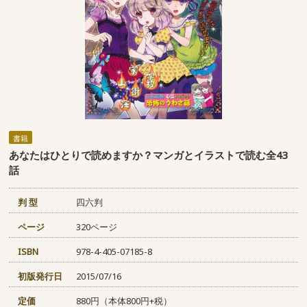
書籍
あなたはひとりで読めますか？マンガとイラストで読む全43
話
判 型
四六判
ページ
320ページ
ISBN
978-4-405-07185-8
初版発行日
2015/07/16
定価
880円（本体800円+税）