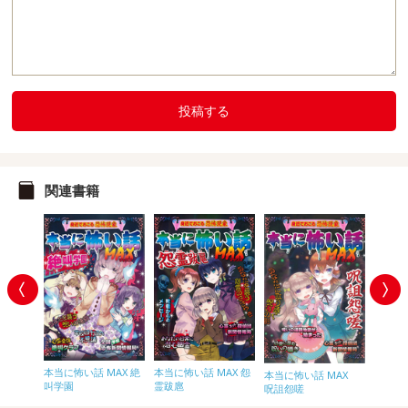
投稿する
関連書籍
MAX∞
本当に怖い話 MAX 絶
本当に怖い話 MAX 怨
本当に怖
本当に怖い話 MAX
叫学園
霊跋扈
神降臨
呪詛怨嗟