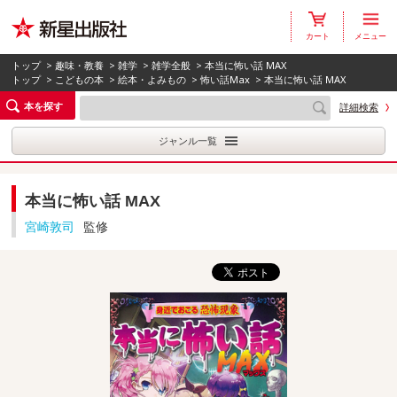
カート
メニュー
トップ
>
趣味・教養
>
雑学
>
雑学全般
> 本当に怖い話 MAX
トップ
>
こどもの本
>
絵本・よみもの
>
怖い話Max
> 本当に怖い話 MAX
本を探す
詳細検索
ジャンル一覧
本当に怖い話 MAX
宮崎敦司
監修