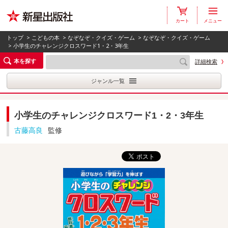
カート
メニュー
トップ
>
こどもの本
>
なぞなぞ・クイズ・ゲーム
>
なぞなぞ・クイズ・ゲーム
> 小学生のチャレンジクロスワード1・2・3年生
本を探す
詳細検索
ジャンル一覧
小学生のチャレンジクロスワード1・2・3年生
古藤高良
監修