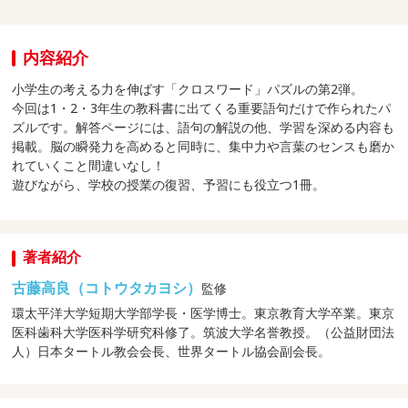
内容紹介
小学生の考える力を伸ばす「クロスワード」パズルの第2弾。
今回は1・2・3年生の教科書に出てくる重要語句だけで作られたパ
ズルです。解答ページには、語句の解説の他、学習を深める内容も
掲載。脳の瞬発力を高めると同時に、集中力や言葉のセンスも磨か
れていくこと間違いなし！
遊びながら、学校の授業の復習、予習にも役立つ1冊。
著者紹介
古藤高良（コトウタカヨシ）
監修
環太平洋大学短期大学部学長・医学博士。東京教育大学卒業。東京
医科歯科大学医科学研究科修了。筑波大学名誉教授。（公益財団法
人）日本タートル教会会長、世界タートル協会副会長。