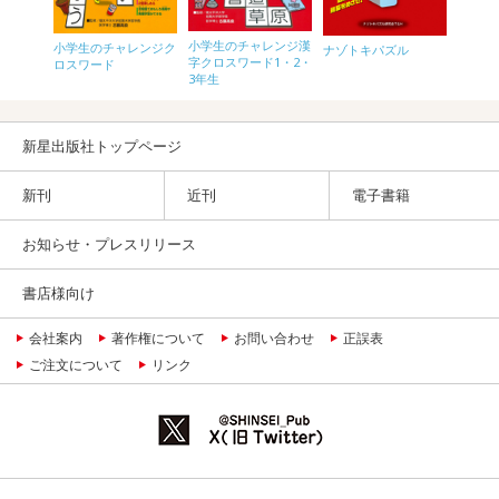
小学生のチャレンジ漢
小学生のチャレンジク
なぞな
ナゾトキパズル
頭がよ
字クロスワード1・2・
ロスワード
！1年生
ぞチャ
3年生
新星出版社トップページ
新刊
近刊
電子書籍
お知らせ・プレスリリース
書店様向け
会社案内
著作権について
お問い合わせ
正誤表
ご注文について
リンク