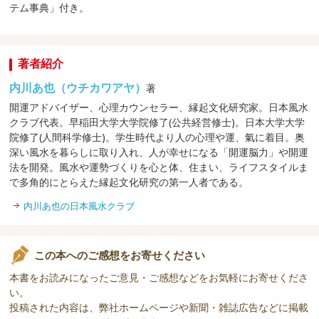
テム事典」付き。
著者紹介
内川あ也（ウチカワアヤ）
著
開運アドバイザー、心理カウンセラー、縁起文化研究家。日本風水
クラブ代表。早稲田大学大学院修了(公共経営修士)。日本大学大学
院修了(人間科学修士)。学生時代より人の心理や運、氣に着目。奥
深い風水を暮らしに取り入れ、人が幸せになる「開運脳力」や開運
法を開発。風水や運勢づくりを心と体、住まい、ライフスタイルま
で多角的にとらえた縁起文化研究の第一人者である。
内川あ也の日本風水クラブ
この本へのご感想をお寄せください
本書をお読みになったご意見・ご感想などをお気軽にお寄せくださ
い。
投稿された内容は、弊社ホームページや新聞・雑誌広告などに掲載