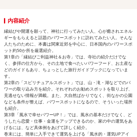
内容紹介
縁結びや開運を願って、神社に行ってみたい人、心が癒されエネル
ギーをもらえると話題のパワースポットに訪れてみたい人。そんな
人たちのために、本書は関東近郊を中心に、日本国内のパワースポ
ット約50か所を厳選紹介。
第1章の「縁結びご利益神社＆お寺」では、寺社の紹介だけでな
く、参拝の仕方から、その土地で食べたいパワーフード、お土産な
どのガイドもあり、ちょっとした旅行ガイドブックになっていま
す。
第2章の「スピリチュアルスポット」では、山・滝・湖などでのパ
ワーの取り込み方を紹介。それぞれのお勧めスポットを取り上げ、
見逃せない情報が満載。また、大自然ばかりでなく、街なかの公園
なども条件が整えば、パワースポットになるので、そういった場所
も紹介。
第3章「風水で幸せパワーUP！」では、風水の基本だけでなく、ど
うしたら恋愛・仕事・金運をアップできるのか、家の中の運気をあ
げるには、など具体例をあげて詳しく紹介。
巻末には、簡単に入手できて運気を上げる「風水的・運気UPアイ