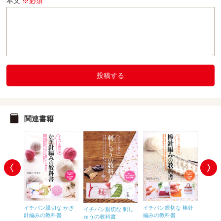
本文
※必須
投稿する
関連書籍
イチバン親切な かぎ
イチバン親切な 棒針
イチバ
 ソー
イチバン親切な 刺し
針編みの教科書
編みの教科書
いほう
書
ゅうの教科書