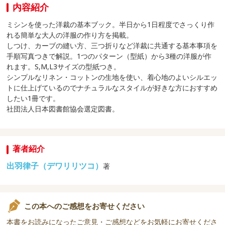
内容紹介
ミシンを使った洋裁の基本ブック。半日から1日程度でさっくり作
れる簡単な大人の洋服の作り方を掲載。
しつけ、カーブの縫い方、三つ折りなど洋裁に共通する基本事項を
手順写真つきで解説。1つのパターン（型紙）から3種の洋服が作
れます。S,M,L3サイズの型紙つき。
シンプルなリネン・コットンの生地を使い、着心地のよいシルエッ
トに仕上げているのでナチュラルなスタイルが好きな方におすすめ
したい1冊です。
社団法人日本図書館協会選定図書。
著者紹介
出羽律子（デワリリツコ）
著
この本へのご感想をお寄せください
本書をお読みになったご意見・ご感想などをお気軽にお寄せくださ