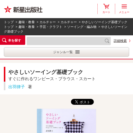
カート
メニュー
トップ
>
趣味・教養
>
カルチャー
>
カルチャー
> やさしいソーイング基礎ブック
トップ
>
趣味・教養
>
手芸・クラフト
>
ソーイング・編み物
> やさしいソーイン
グ基礎ブック
本を探す
詳細検索
ジャンル一覧
やさしいソーイング基礎ブック
すぐに作れるワンピース・ブラウス・スカート
出羽律子
著