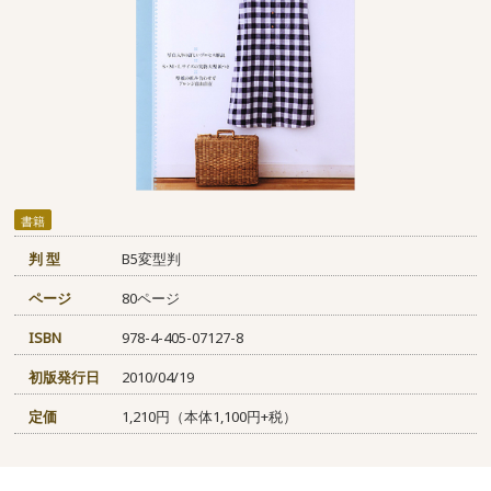
書籍
判 型
B5変型判
ページ
80ページ
ISBN
978-4-405-07127-8
初版発行日
2010/04/19
定価
1,210円（本体1,100円+税）