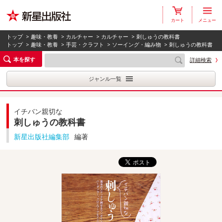
カート
メニュー
トップ
>
趣味・教養
>
カルチャー
>
カルチャー
> 刺しゅうの教科書
トップ
>
趣味・教養
>
手芸・クラフト
>
ソーイング・編み物
> 刺しゅうの教科書
本を探す
詳細検索
ジャンル一覧
イチバン親切な
刺しゅうの教科書
新星出版社編集部
編著