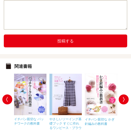
投稿する
関連書籍
イチバン親切な パッ
やさしいソーイング基
 おさ
イチバン親切な かぎ
イチバ
チワークの教科書
礎ブック すぐに作れ
書
針編みの教科書
編みの
るワンピース・ブラウ