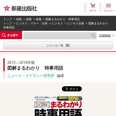
カート
メニュー
トップ
>
就職
>
就職
>
就職
> 図解まるわかり 時事用語
トップ
>
ビジネス・マネー・法律
>
ビジネス
>
ビジネス全般
> 図解まるわかり
時事用語
本を探す
詳細検索
ジャンル一覧
2015→2016年版
図解まるわかり 時事用語
ニュース・リテラシー研究所
編著