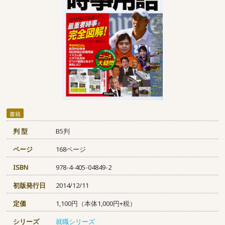
書籍
判 型
B5判
ページ
168ページ
ISBN
978-4-405-04849-2
初版発行日
2014/12/11
定価
1,100円（本体1,000円+税）
シリーズ
就職シリーズ