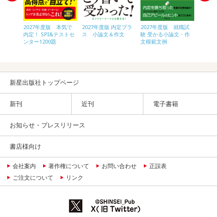
2027年度版 就職試
2027年度版 本気で
2027年度版 内定プラ
2028
験 受かる小論文・作
内定！ SPI&テストセ
ス 小論文＆作文
内定！ 
かる!!わ
文模範文例
ンター1200題
ンター1
!ＳＰＩ
新星出版社トップページ
新刊
近刊
電子書籍
お知らせ・プレスリリース
書店様向け
会社案内
著作権について
お問い合わせ
正誤表
ご注文について
リンク