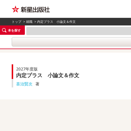
トップ
>
就職
> 内定プラス 小論文＆作文
本を探す
2027年度版
内定プラス 小論文＆作文
喜治賢次
著