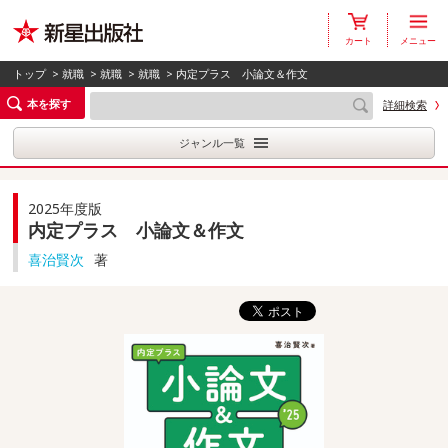
カート
メニュー
トップ
>
就職
>
就職
>
就職
> 内定プラス 小論文＆作文
本を探す
詳細検索
ジャンル一覧
2025年度版
内定プラス 小論文＆作文
喜治賢次
著