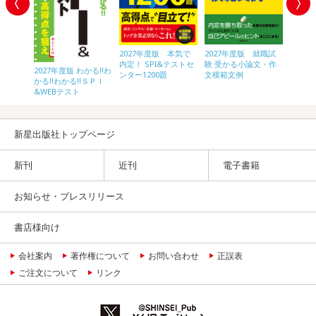
2027年度版 就職試
内定プラ
2027年度版 本気で
2028
験 受かる小論文・作
作文
内定！ SPI&テストセ
内定！ 
2027年度版 わかる!!わ
文模範文例
ンター1200題
ンター1
かる!!わかる!!ＳＰＩ
&WEBテスト
新星出版社トップページ
新刊
近刊
電子書籍
お知らせ・プレスリリース
書店様向け
会社案内
著作権について
お問い合わせ
正誤表
ご注文について
リンク