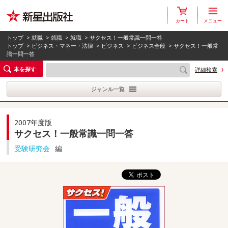
カート
メニュー
トップ
>
就職
>
就職
>
就職
> サクセス！一般常識一問一答
トップ
>
ビジネス・マネー・法律
>
ビジネス
>
ビジネス全般
> サクセス！一般常
識一問一答
本を探す
詳細検索
ジャンル一覧
2007年度版
サクセス！一般常識一問一答
受験研究会
編