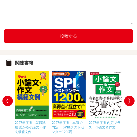
投稿する
関連書籍
2027年度版 就職試
 本気で
2027年度版 本気で
2027年度版 内定プラ
験 受かる小論文・作
テストセ
内定！ SPI&テストセ
ス 小論文＆作文
2027
文模範文例
ンター1200題
かる!!