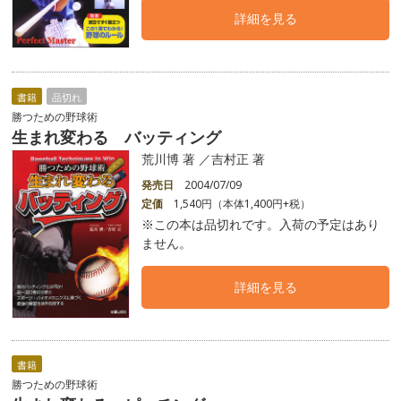
詳細を見る
書籍
品切れ
勝つための野球術
生まれ変わる バッティング
荒川博 著 ／吉村正 著
発売日
2004/07/09
定価
1,540円（本体1,400円+税）
※この本は品切れです。入荷の予定はあり
ません。
詳細を見る
書籍
勝つための野球術