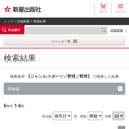
カート
メニュー
トップ
>
詳細検索
> 検索結果
本を探す
詳細検索
ジャンル一覧
検索結果
【
ジャンル:スポーツ／野球／野球
】
検索条件
で検索した結果
再検索
6
1-6
件中
件
表示順
昇・降順
件数