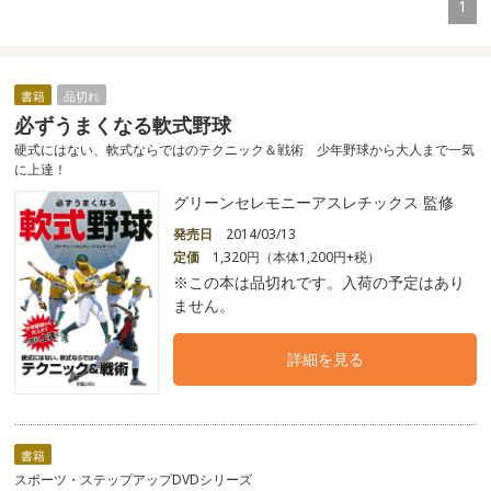
1
書籍
品切れ
必ずうまくなる軟式野球
硬式にはない、軟式ならではのテクニック＆戦術 少年野球から大人まで一気
に上達！
グリーンセレモニーアスレチックス 監修
発売日
2014/03/13
定価
1,320円（本体1,200円+税）
※この本は品切れです。入荷の予定はあり
ません。
詳細を見る
書籍
スポーツ・ステップアップDVDシリーズ