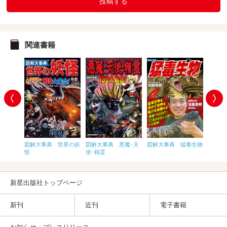
投稿する
関連書籍
日本の歴
図解大事典 世界の妖
図解大事典 悪魔･天
図解大事典 猛毒生物
図解大
怪
使･精霊
新星出版社トップページ
新刊
近刊
電子書籍
お知らせ・プレスリリース