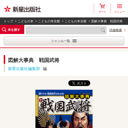
カート
メニュー
トップ
>
こどもの本
>
こどもの本全般
>
こどもの本全般
> 図解大事典 戦国武将
本を探す
詳細検索
ジャンル一覧
図解大事典 戦国武将
新星出版社編集部
編