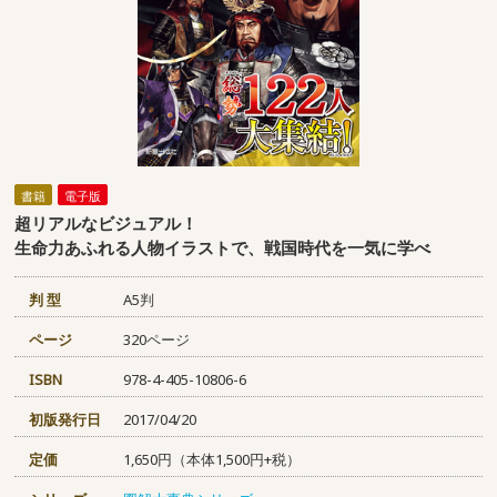
書籍
電子版
超リアルなビジュアル！
生命力あふれる人物イラストで、戦国時代を一気に学べ
判 型
A5判
ページ
320ページ
ISBN
978-4-405-10806-6
初版発行日
2017/04/20
定価
1,650円（本体1,500円+税）