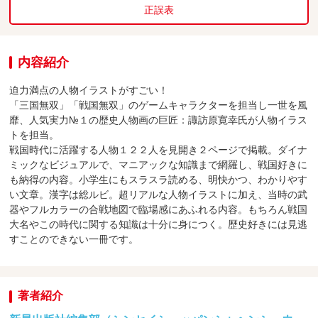
正誤表
内容紹介
迫力満点の人物イラストがすごい！
「三国無双」「戦国無双」のゲームキャラクターを担当し一世を風
靡、人気実力№１の歴史人物画の巨匠：諏訪原寛幸氏が人物イラス
トを担当。
戦国時代に活躍する人物１２２人を見開き２ページで掲載。ダイナ
ミックなビジュアルで、マニアックな知識まで網羅し、戦国好きに
も納得の内容。小学生にもスラスラ読める、明快かつ、わかりやす
い文章。漢字は総ルビ。超リアルな人物イラストに加え、当時の武
器やフルカラーの合戦地図で臨場感にあふれる内容。もちろん戦国
大名やこの時代に関する知識は十分に身につく。歴史好きには見逃
すことのできない一冊です。
著者紹介