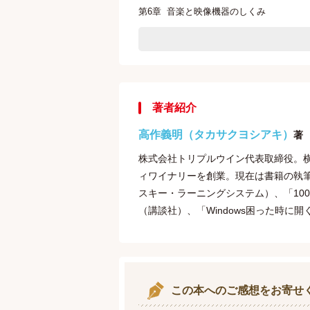
第
6
章
音楽と映像機器のしくみ
第
7
章
OS
のしくみ
第
8
章
アプリケーションのしくみ
第
9
章
インターネットのしくみ
第
10
章
パソコンの歴史
第
11
章
プログラムのしくみ
著者紹介
高作義明（タカサクヨシアキ）
著
株式会社トリプルウイン代表取締役。
ィワイナリーを創業。現在は書籍の執筆
スキー・ラーニングシステム）、「10
（講談社）、「Windows困った時に
この本へのご感想をお寄せ