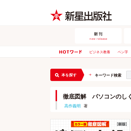
ビジネス教養
ペン字
本を探す
キーワード検索
徹底図解 パソコンのし
高作義明
著