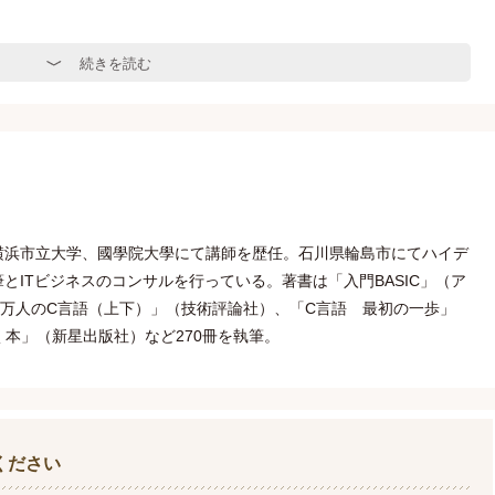
続きを読む
横浜市立大学、國學院大學にて講師を歴任。石川県輪島市にてハイデ
とITビジネスのコンサルを行っている。著書は「入門BASIC」（ア
0万人のC言語（上下）」（技術評論社）、「C言語 最初の一歩」
開く本」（新星出版社）など270冊を執筆。
ください