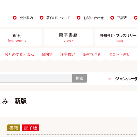
会社案内
著作権について
お問い合わせ
正誤表
おとのでるえほん
韓国語
漢字検定
衛生管理者
タロット占い
検索
ジャンル一
くみ 新版
書籍
電子版