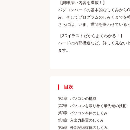
【興味深い内容を満載！】
パソコンハードの基本的なしくみから
み、そしてプログラムのしみくまでを
さらには、いま、世間を賑わせている
【3Dイラストだからよくわかる！】
ハードの内部構造など、詳しく見ない
ます。
目次
第
1
章
パソコンの構成
第
2
章
パソコンを取り巻く最先端の技術
第
3
章
パソコン本体のしくみ
第
4
章
入出力装置のしくみ
第
5
章
外部記憶媒体のしくみ