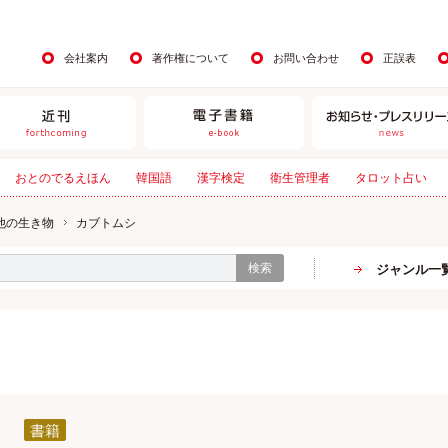
会社案内
著作権について
お問い合わせ
正誤表
おとのでるえほん
韓国語
漢字検定
衛生管理者
タロット占い
他の生き物
カブトムシ
検索
ジャンル一
書籍