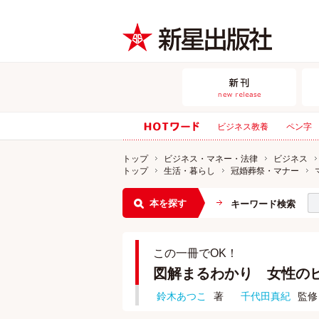
ビジネス教養
ペン字
トップ
ビジネス・マネー・法律
ビジネス
トップ
生活・暮らし
冠婚葬祭・マナー
本を探す
キーワード検索
この一冊でOK！
図解まるわかり 女性の
鈴木あつこ
著
千代田真紀
監修