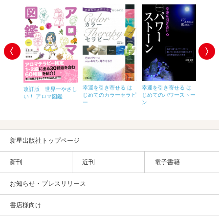
幸運を引き寄せる は
幸運を引き寄せる は
1回で
改訂版 世界一やさし
！ ア
じめてのカラーセラピ
じめてのパワーストー
る！ 
い！ アロマ図鑑
ー
ン
検定1
ト＆問
新星出版社トップページ
新刊
近刊
電子書籍
お知らせ・プレスリリース
書店様向け