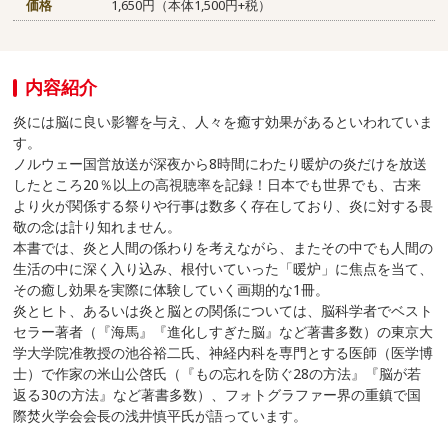
価格
1,650円（本体1,500円+税）
内容紹介
炎には脳に良い影響を与え、人々を癒す効果があるといわれていま
す。
ノルウェー国営放送が深夜から8時間にわたり暖炉の炎だけを放送
したところ20％以上の高視聴率を記録！日本でも世界でも、古来
より火が関係する祭りや行事は数多く存在しており、炎に対する畏
敬の念は計り知れません。
本書では、炎と人間の係わりを考えながら、またその中でも人間の
生活の中に深く入り込み、根付いていった「暖炉」に焦点を当て、
その癒し効果を実際に体験していく画期的な1冊。
炎とヒト、あるいは炎と脳との関係については、脳科学者でベスト
セラー著者（『海馬』『進化しすぎた脳』など著書多数）の東京大
学大学院准教授の池谷裕二氏、神経内科を専門とする医師（医学博
士）で作家の米山公啓氏（『もの忘れを防ぐ28の方法』『脳が若
返る30の方法』など著書多数）、フォトグラファー界の重鎮で国
際焚火学会会長の浅井慎平氏が語っています。