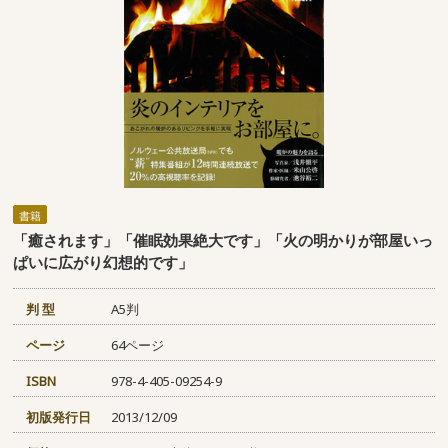
書籍
「癒されます」「催眠効果絶大です」「火の明かりが部屋いっ
ぱいに広がり幻想的です」
判 型
A5判
ページ
64ページ
ISBN
978-4-405-09254-9
初版発行日
2013/12/09