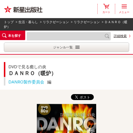
カート
メニュー
トップ
>
生活・暮らし
>
リラクゼーション
>
リラクゼーション
> ＤＡＮＲＯ（暖
炉）
本を探す
詳細検索
ジャンル一覧
DVDで見る癒しの炎
ＤＡＮＲＯ（暖炉）
DANRO製作委員会
編