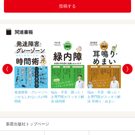
投稿する
関連書籍
やさし
発達障害・グレーゾー
悩み・不安・困った！
悩み・不安・困った！
悩み・
鑑 キャ
ンかもしれない人の時
を専門医がスッキリ解
を専門医がスッキリ解
を専門
解剖生
間術
決 緑内障
決 耳鳴り・めまい
決 腰
新星出版社トップページ