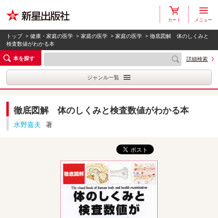
カート
メニュー
トップ
>
健康・家庭の医学
>
家庭の医学
>
家庭の医学
> 徹底図解 体のしくみと
検査数値がわかる本
本を探す
詳細検索
ジャンル一覧
徹底図解 体のしくみと検査数値がわかる本
水野嘉夫
著