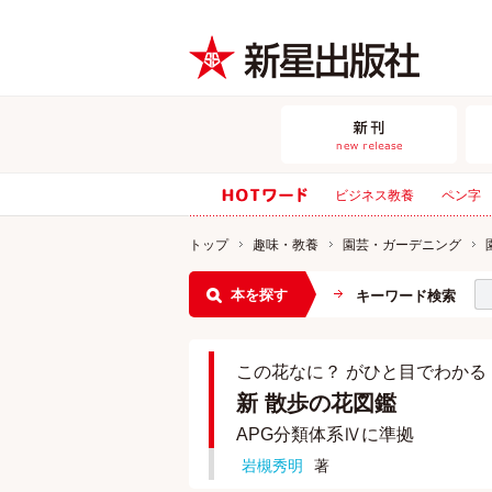
ビジネス教養
ペン字
トップ
趣味・教養
園芸・ガーデニング
本を探す
キーワード検索
この花なに？ がひと目でわかる
新 散歩の花図鑑
APG分類体系Ⅳに準拠
岩槻秀明
著