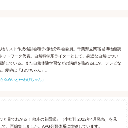
生物リスト作成検討会種子植物分科会委員。千葉県立関宿城博物館調
節ネットワーク代表。自然科学系ライターとして、身近な自然につい
撮影している。また自然体験学習などの講師を務めるほか、テレビな
る。愛称は「わぴちゃん」。
「あおぞら☆めいと++わぴちゃん」
と目でわかる！ 散歩の花図鑑』（小社刊 2012年4月発売）を見
して、再編集しました。APG分類体系に準拠しています。