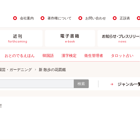
会社案内
著作権について
お問い合わせ
正誤表
おとのでるえほん
韓国語
漢字検定
衛生管理者
タロット占い
園芸・ガーデニング
新 散歩の花図鑑
検索
ジャンル一
！