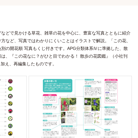
グなどで見かける草花、雑草の花を中心に、豊富な写真とともに紹介
け方など、写真ではわかりにくいことはイラストで解説。「この花、
別の開花順 写真もくじ付きです。APG分類体系Ⅳに準拠した、散
書は、『この花なに？がひと目でわかる！ 散歩の花図鑑』（小社刊
正を加え、再編集したものです。