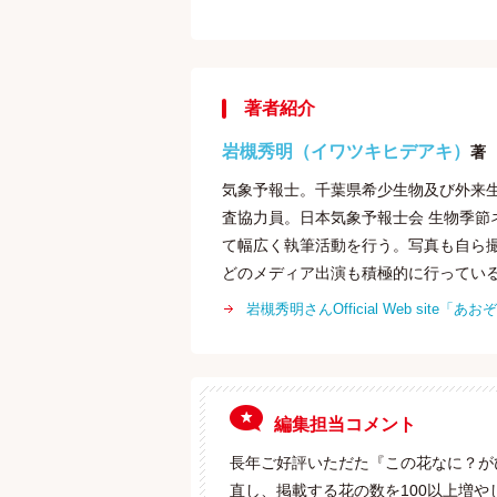
著者紹介
岩槻秀明（イワツキヒデアキ）
著
気象予報士。千葉県希少生物及び外来
査協力員。日本気象予報士会 生物季
て幅広く執筆活動を行う。写真も自ら
どのメディア出演も積極的に行ってい
岩槻秀明さんOfficial Web site
編集担当コメント
長年ご好評いただた『この花なに？がひ
直し、掲載する花の数を100以上増や