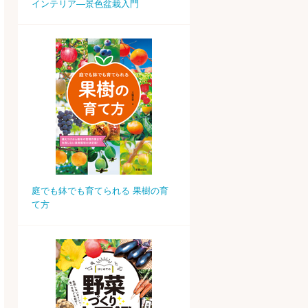
インテリア―景色盆栽入門
庭でも鉢でも育てられる 果樹の育
て方