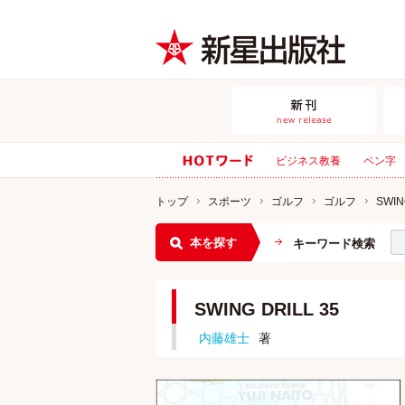
ビジネス教養
ペン字
トップ
スポーツ
ゴルフ
ゴルフ
SWIN
本を探す
キーワード検索
SWING DRILL 35
内藤雄士
著