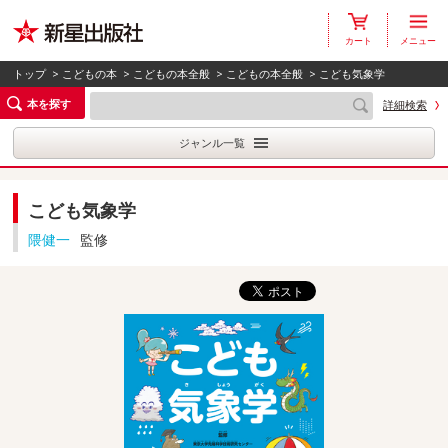
カート
メニュー
トップ
>
こどもの本
>
こどもの本全般
>
こどもの本全般
> こども気象学
本を探す
詳細検索
ジャンル一覧
こども気象学
隈健一
監修