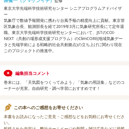
隈健一（クマケンイチ）
監修
東京大学先端科学技術研究センター シニアプログラムアドバイザ
ー
気象庁で数値予報開発に携わり台風予報の精度向上に貢献。東京管
区気象台長、観測部長を経て2019年3月に気象研究所長にて定年退
職。東京大学先端科学技術研究センターにおいて、JSTのCOI-
NEXT（共創の場形成支援プログラム）のClimCORE(地域気象デー
タと先端学術による戦略的社会共創拠点)の立ち上げに関わり現在
このプロジェクトの推進中。
編集担当コメント
巻末には、「天気図をつくってみよう」「気象の用語集」などのコ
ーナーが充実。自由研究・調べ学習におすすめです！
この本へのご感想をお寄せください
本書をお読みになったご意見・ご感想などをお気軽にお寄せくださ
い。
投稿された内容は、弊社ホームページや新聞・雑誌広告などに掲載