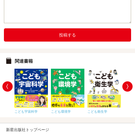
投稿する
関連書籍
こども宇宙科学
こども環境学
こども衛生学
こども
新星出版社トップページ