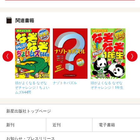
関連書籍
 チャレ
頭がよくなる なぞな
ナゾトキパズル
頭がよくなる なぞな
頭がよ
８問
ぞチャレンジ！ちょい
ぞチャレンジ！1年生
ぞチャ
ムズ644問
えん・
新星出版社トップページ
新刊
近刊
電子書籍
お知らせ・プレスリリース