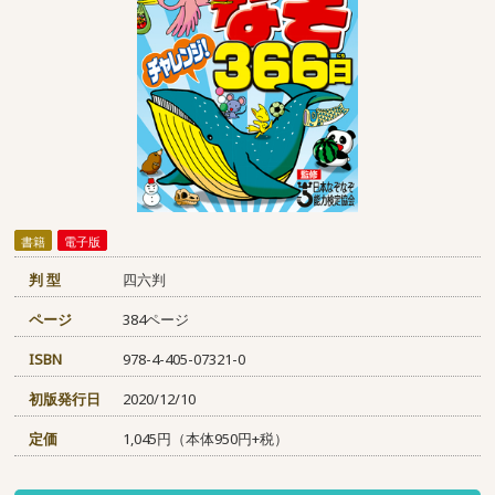
書籍
電子版
判 型
四六判
ページ
384ページ
ISBN
978-4-405-07321-0
初版発行日
2020/12/10
定価
1,045円（本体950円+税）