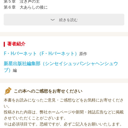
第５章 泣き声の主
第６章 大あらしの後に
第７章 春の訪れ
第８章 生きる希望
続きを読む
第９章 新しい秘密
第10章 花園が起こした奇跡
■ 砂の妖精
著者紹介
第１章 絵画のように美しく
F・Hバーネット（F・Hバーネット）
原作
第２章 山のような金貨
第３章 みんなに愛される子
新星出版社編集部（シンセイシュッパンシャヘンシュウ
第４章 つばさがほしい
ブ）
編
第５章 最後の願いごと
作者について知ろう
この本へのご感想をお寄せください
本書をお読みになったご意見・ご感想などをお気軽にお寄せくださ
い。
投稿された内容は、弊社ホームページや新聞・雑誌広告などに掲載
させていただくことがございます。
※は必須項目です。恐縮ですが、必ずご記入をお願いいたします。