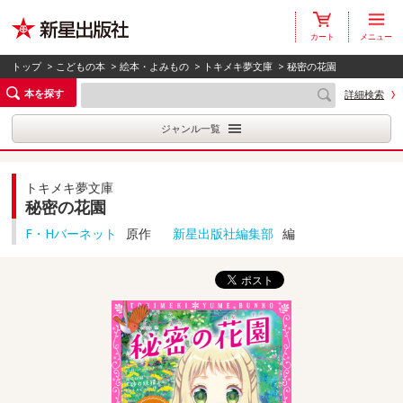
カート
メニュー
トップ
>
こどもの本
>
絵本・よみもの
>
トキメキ夢文庫
> 秘密の花園
本を探す
詳細検索
ジャンル一覧
トキメキ夢文庫
秘密の花園
F・Hバーネット
原作
新星出版社編集部
編