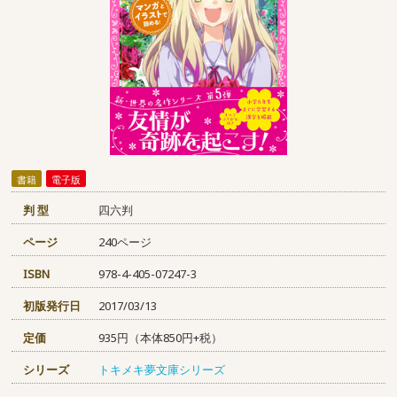
書籍
電子版
判 型
四六判
ページ
240ページ
ISBN
978-4-405-07247-3
初版発行日
2017/03/13
定価
935円（本体850円+税）
シリーズ
トキメキ夢文庫シリーズ