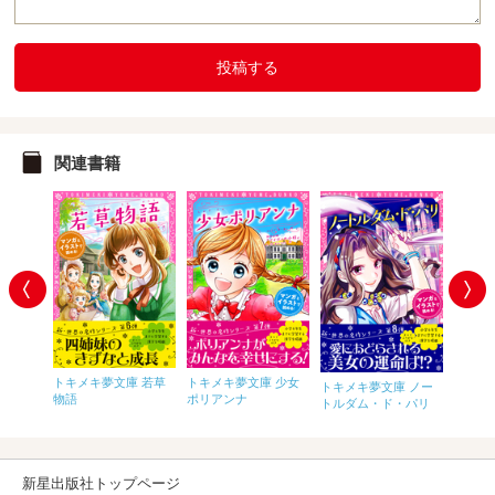
投稿する
関連書籍
トキメキ夢文庫 若草
トキメキ夢文庫 少女
 小公
トキメ
トキメキ夢文庫 ノー
物語
ポリアンナ
オとジ
トルダム・ド・パリ
レエの
新星出版社トップページ