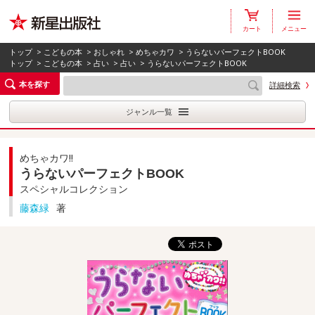
カート
メニュー
トップ
>
こどもの本
>
おしゃれ
>
めちゃカワ
> うらないパーフェクトBOOK
トップ
>
こどもの本
>
占い
>
占い
> うらないパーフェクトBOOK
本を探す
詳細検索
ジャンル一覧
めちゃカワ!!
うらないパーフェクトBOOK
スペシャルコレクション
藤森緑
著