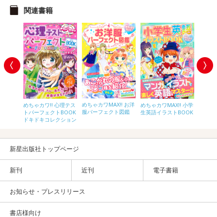
関連書籍
めちゃカワMAX!! お洋
めちゃカワ!! 心理テス
!! 都道
めちゃカワMAX!! 小学
めちゃカ
服パーフェクト図鑑
トパーフェクトBOOK
OOK
生英語イラストBOOK
ゃれ＆
ドキドキコレクション
みたい
新星出版社トップページ
新刊
近刊
電子書籍
お知らせ・プレスリリース
書店様向け