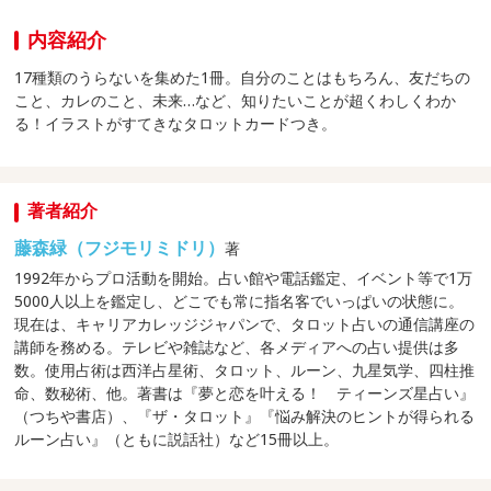
内容紹介
17種類のうらないを集めた1冊。自分のことはもちろん、友だちの
こと、カレのこと、未来…など、知りたいことが超くわしくわか
る！イラストがすてきなタロットカードつき。
著者紹介
藤森緑（フジモリミドリ）
著
1992年からプロ活動を開始。占い館や電話鑑定、イベント等で1万
5000人以上を鑑定し、どこでも常に指名客でいっぱいの状態に。
現在は、キャリアカレッジジャパンで、タロット占いの通信講座の
講師を務める。テレビや雑誌など、各メディアへの占い提供は多
数。使用占術は西洋占星術、タロット、ルーン、九星気学、四柱推
命、数秘術、他。著書は『夢と恋を叶える！ ティーンズ星占い』
（つちや書店）、『ザ・タロット』『悩み解決のヒントが得られる
ルーン占い』（ともに説話社）など15冊以上。