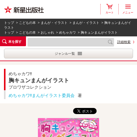
カート
メニュー
トップ
>
こどもの本
>
まんが・イラスト
>
まんが・イラスト
> 胸キュンまんがイ
ラスト
トップ
>
こどもの本
>
おしゃれ
>
めちゃカワ
> 胸キュンまんがイラスト
本を探す
詳細検索
ジャンル一覧
めちゃカワ!!
胸キュンまんがイラスト
プロワザコレクション
めちゃカワ!!まんがイラスト委員会
著