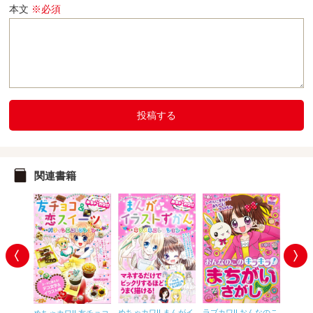
本文
※必須
投稿する
関連書籍
まんがイ
めちゃカワ!! まんがイ
ラブカワ!! おんなのこ
めちゃカワ!! 友チョコ