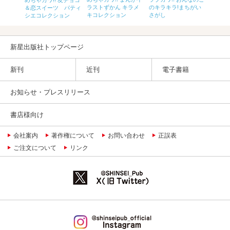
めちゃカ
 ガー
ラストずかん キラメ
のキラキラ!まちがい
＆恋スイーツ パティ
ない25
ョン
キコレクション
さがし
シエコレクション
レクシ
新星出版社トップページ
新刊
近刊
電子書籍
お知らせ・プレスリリース
書店様向け
会社案内
著作権について
お問い合わせ
正誤表
ご注文について
リンク