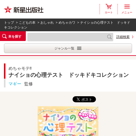
カート
メニュー
トップ
>
こどもの本
>
おしゃれ
>
めちゃカワ
> ナイショの心理テスト ドッキド
キコレクション
本を探す
詳細検索
ジャンル一覧
めちゃモテ!!
ナイショの心理テスト ドッキドキコレクション
マギー
監修