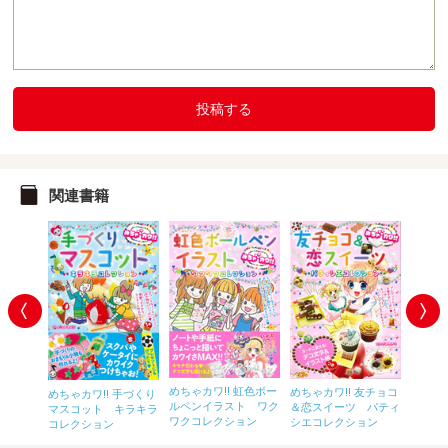
投稿する
関連書籍
めちゃカワ!! 虹色ボー
めちゃカ
めちゃカワ!! 友チョコ
めちゃカワ!! 手づくり
 胸キュ
ルペンイラスト ワク
ラスト
＆恋スイーツ パティ
マスコット キラキラ
スト ラ
ワクコレクション
キコレ
シエコレクション
コレクション
ション