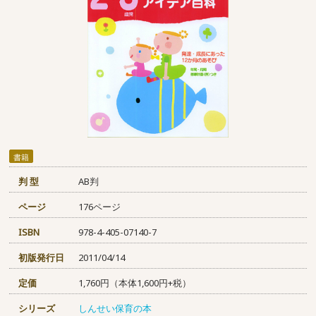
書籍
判 型
AB判
ページ
176ページ
ISBN
978-4-405-07140-7
初版発行日
2011/04/14
定価
1,760円（本体1,600円+税）
シリーズ
しんせい保育の本