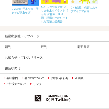
月の製作
CD-ROMつき おたよ
保育の
0・1歳児 保育のあそ
DVDのお手本つき 手
り文例集＆イラスト12
百科 
びアイデア百科
あそび歌あそび
か月 保育園・幼稚
版
園 現場の声から生ま
れた実務の必携書
新星出版社トップページ
新刊
近刊
電子書籍
お知らせ・プレスリリース
書店様向け
会社案内
著作権について
お問い合わせ
正誤表
ご注文について
リンク