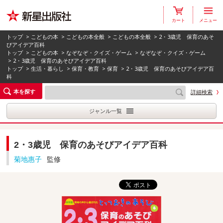
カート
メニュー
トップ
>
こどもの本
>
こどもの本全般
>
こどもの本全般
> 2・3歳児 保育のあそ
びアイデア百科
トップ
>
こどもの本
>
なぞなぞ・クイズ・ゲーム
>
なぞなぞ・クイズ・ゲーム
> 2・3歳児 保育のあそびアイデア百科
トップ
>
生活・暮らし
>
保育・教育
>
保育
> 2・3歳児 保育のあそびアイデア百
科
本を探す
詳細検索
ジャンル一覧
2・3歳児 保育のあそびアイデア百科
菊地惠子
監修