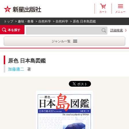
カート
メニュー
トップ
>
趣味・教養
>
自然科学
>
自然科学
> 原色 日本島図鑑
本を探す
詳細検索
ジャンル一覧
原色 日本島図鑑
加藤庸二
著