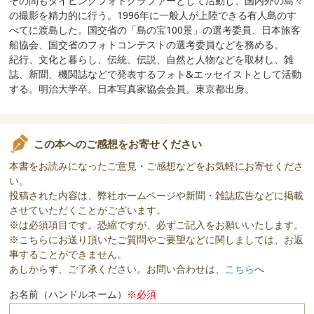
その間もダイビングフォトグラファーとして活動し、国内外の島々
の撮影を精力的に行う。1996年に一般人が上陸できる有人島のす
べてに渡島した。国交省の「島の宝100景」の選考委員、日本旅客
船協会、国交省のフォトコンテストの選考委員などを務める。
紀行、文化と暮らし、伝統、伝説、自然と人物などを取材し、雑
誌、新聞、機関誌などで発表するフォト&エッセイストとして活動
する。明治大学卒。日本写真家協会会員。東京都出身。
この本へのご感想をお寄せください
本書をお読みになったご意見・ご感想などをお気軽にお寄せくださ
い。
投稿された内容は、弊社ホームページや新聞・雑誌広告などに掲載
させていただくことがございます。
※は必須項目です。恐縮ですが、必ずご記入をお願いいたします。
※こちらにお送り頂いたご質問やご要望などに関しましては、お返
事することができません。
あしからず、ご了承ください。お問い合わせは、
こちら
へ
お名前（ハンドルネーム）
※必須