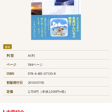
書籍
判 型
A5判
ページ
384ページ
ISBN
978-4-405-07130-8
初版発行日
2010/07/05
定価
2,750円（本体2,500円+税）