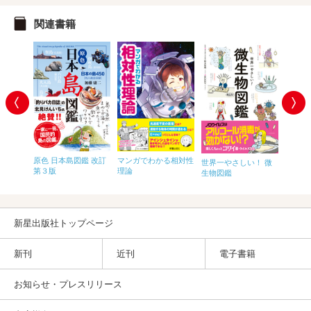
関連書籍
がすべて
原色 日本島図鑑 改訂
マンガでわかる相対性
世界一やさしい！ 微
物理が
鉱物図
第３版
理論
生物図鑑
ャラ図
新星出版社トップページ
新刊
近刊
電子書籍
お知らせ・プレスリリース