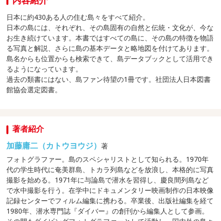
内容紹介
日本に約430ある人の住む島々をすべて紹介。
日本の島には、それぞれ、その島固有の自然と伝統・文化が、今な
お生き続けています。本書ではすべての島に、その島の特徴を物語
る写真と解説、さらに島の基本データと略地図を付けてあります。
島名からも位置からも検索できて、島データブックとして活用でき
るようになっています。
過去の類書にはない、島ファン待望の1冊です。社団法人日本図書
館協会選定図書。
著者紹介
加藤庸二（カトウヨウジ）
著
フォトグラファー。島のスペシャリストとして知られる。1970年
代の学生時代に奄美群島、トカラ列島などを放浪し、本格的に写真
撮影を始める。1971年に与論島で潜水を習得し、慶良間列島など
で水中撮影を行う。在学中にドキュメンタリー映画制作の日本映像
記録センターでフィルム編集に携わる。卒業後、出版社編集を経て
1980年、潜水専門誌『ダイバー』の創刊から編集人として参画。