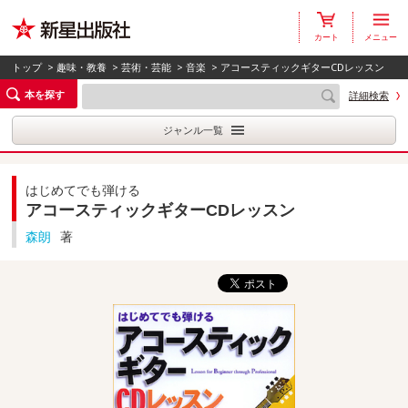
カート
メニュー
トップ
>
趣味・教養
>
芸術・芸能
>
音楽
> アコースティックギターCDレッスン
本を探す
詳細検索
ジャンル一覧
はじめてでも弾ける
アコースティックギターCDレッスン
森朗
著