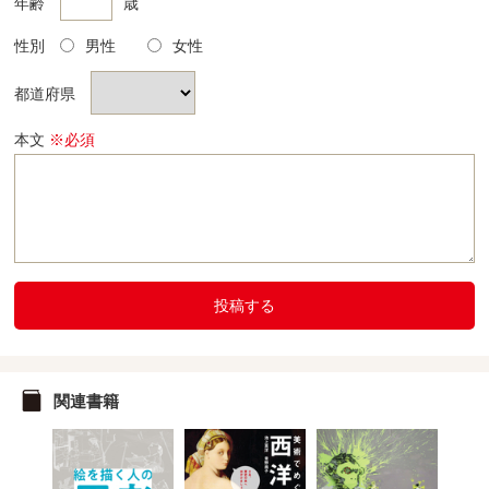
年齢
歳
性別
男性
女性
都道府県
本文
※必須
投稿する
関連書籍