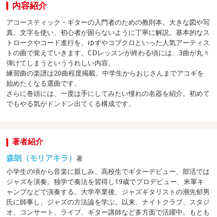
内容紹介
アコースティック・ギターの入門者のための教則本。大きな図や写
真、文字を使い、初心者が困らないように丁寧に解説。基本的なス
トロークやコード進行を、ゆずやコブクロといった人気アーティス
トの曲で覚えていきます。CDレッスンが終わる頃には、3曲が丸々
弾けてしまうといううれしい内容。
練習曲の楽譜は20曲程度掲載。中学生からおじさんまでアコギを
始めたくなる選曲です。
さらに巻頭には、一度は手にしてみたい憧れの名器を紹介。初めて
でもやる気がドンドン出てくる構成です。
著者紹介
森朗（モリアキラ）
著
小学生の頃から音楽に親しみ、高校生でギターデビュー、部活では
ジャズを演奏。独学で奏法を習得し19歳でプロデビュー、米軍キ
ャンプなどで演奏する。大学卒業後、ジャズギタリストの潮先郁男
氏に師事し、ジャズの方法論を学ぶ。以来、ナイトクラブ、スタジ
オ、コンサート、ライブ、ギター講師など多方面で活躍中。もとも