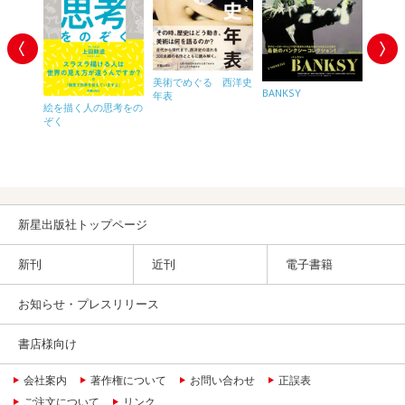
美術でめぐる 西洋史
な 西洋
新版 
BANKSY
年表
水彩画
絵を描く人の思考をの
ながら
ぞく
えない
彩画の
りまで
究極の
新星出版社トップページ
新刊
近刊
電子書籍
お知らせ・プレスリリース
書店様向け
会社案内
著作権について
お問い合わせ
正誤表
ご注文について
リンク