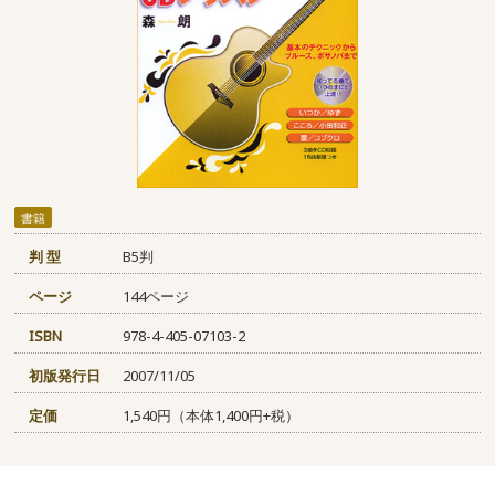
書籍
判 型
B5判
ページ
144ページ
ISBN
978-4-405-07103-2
初版発行日
2007/11/05
定価
1,540円（本体1,400円+税）