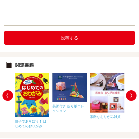
投稿する
関連書籍
英訳付き 折り紙コレ
クション
素敵なおりがみ雑貨
撮りた
実用折り
親子であそぼう！ は
親子で
じめてのおりがみ